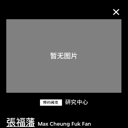
M+藏品
进一步筛选
搜索
关于M+藏品
研究中心
预约阅览
探索世界顶级的二十及二十一世纪视觉
文化藏品。
張福藩
Max Cheung Fuk Fan