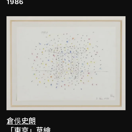
1986
倉俁史朗
「東京」草繪