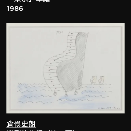
1986
倉俁史朗