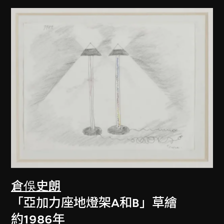
倉俁史朗
「亞加力座地燈架A和B」草繪
約1986年