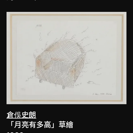
倉俁史朗
「月亮有多高」草繪