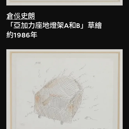
倉俁史朗
「亞加力座地燈架A和B」草繪
約1986年