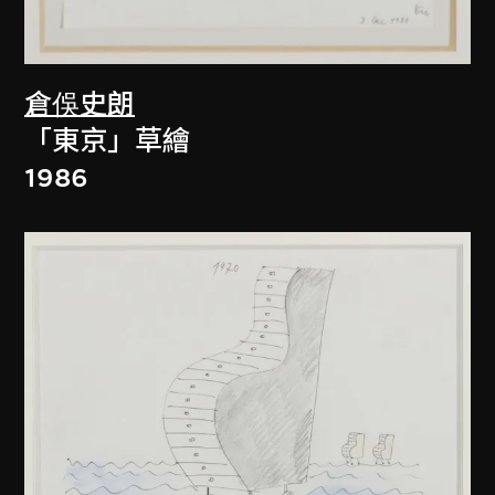
倉俁史朗
「東京」草繪
1986