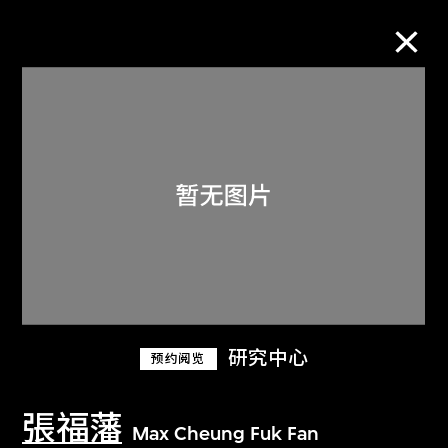
M+藏品
进一步筛选
搜索
关于M+藏品
研究中心
预约阅览
探索世界顶级的二十及二十一世纪视觉
文化藏品。
張福藩
Max Cheung Fuk Fan