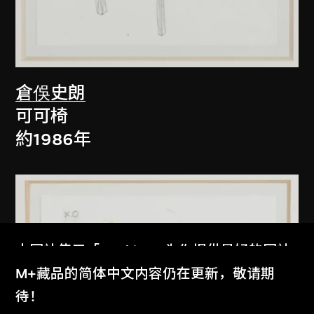
倉俁史朗
可可椅
約1986年
本网站使用「Cookies」为你提供最好的网站
体验。
M+藏品的简体中文内容仍在更新，敬请期
了解更多
待！