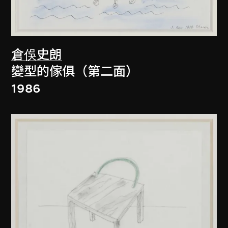
倉俁史朗
變型的傢俱（第二面）
1986