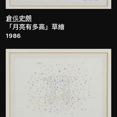
倉俁史朗
「月亮有多高」草繪
1986