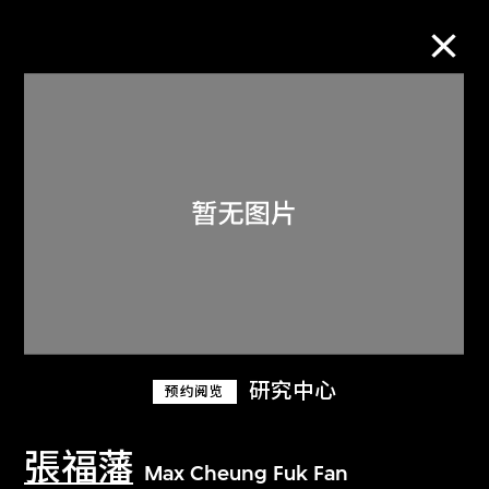
M+藏品
进一步筛选
搜索
关于M+藏品
研究中心
预约阅览
探索世界顶级的二十及二十一世纪视觉
文化藏品。
張福藩
Max Cheung Fuk Fan