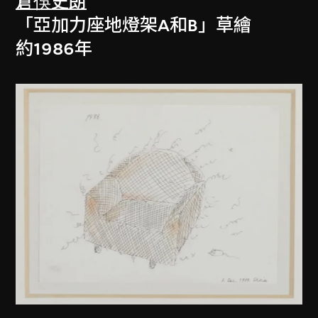
倉俁史朗
「亞加力座地燈架A和B」草繪
約1986年