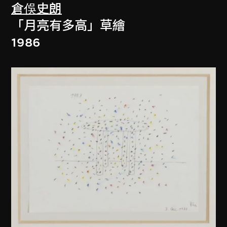
倉俁史朗
「月亮有多高」草繪
1986