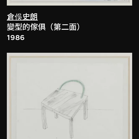
倉俁史朗
變型的傢俱（第二面）
1986