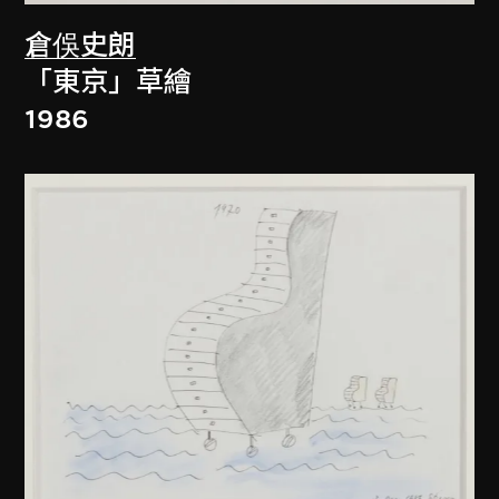
倉俁史朗
「東京」草繪
1986