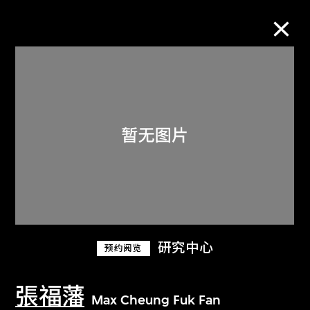
M+藏品
进一步筛选
搜索
关于M+藏品
研究中心
预约阅览
探索世界顶级的二十及二十一世纪视觉
文化藏品。
張福藩
Max Cheung Fuk Fan