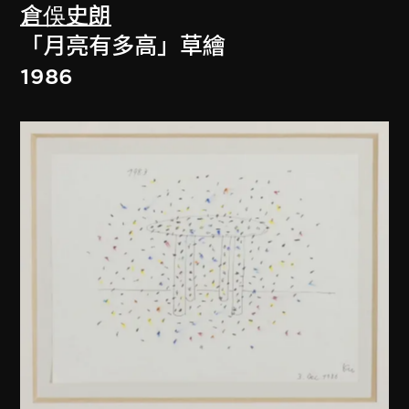
倉俁史朗
「月亮有多高」草繪
1986