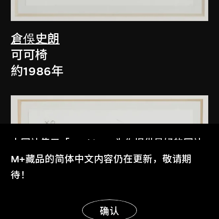
倉俁史朗
可可椅
約1986年
本网站使用「Cookies」为你提供最好的网站
体验。
M+藏品的简体中文内容仍在更新，敬请期
了解更多
待！
显示更多
明白
确认