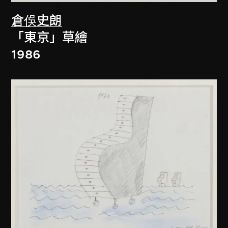
倉俁史朗
「東京」草繪
1986