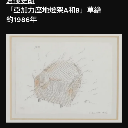
倉俁史朗
「亞加力座地燈架A和B」草繪
約1986年