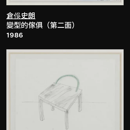
倉俁史朗
變型的傢俱（第二面）
1986