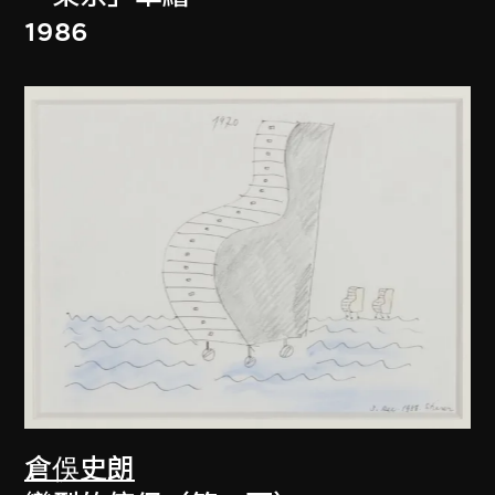
1986
倉俁史朗