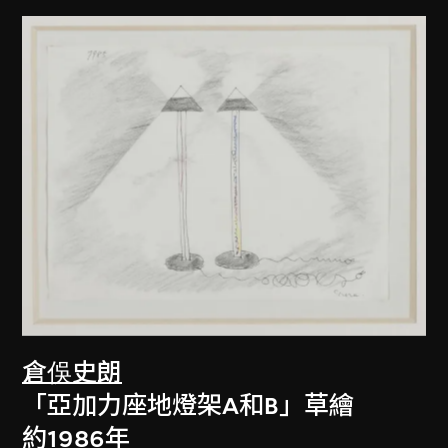
倉俁史朗
「亞加力座地燈架A和B」草繪
約1986年