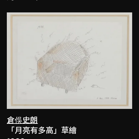
倉俁史朗
「月亮有多高」草繪