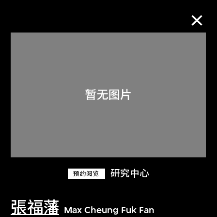
M+藏品
进一步筛选
搜索
关于M+藏品
研究中心
预约阅览
探索世界顶级的二十及二十一世纪视觉
文化藏品。
張福藩
Max Cheung Fuk Fan