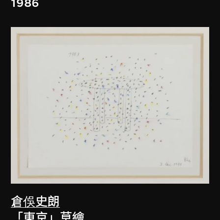
1986
倉俁史朗
「東京」草繪