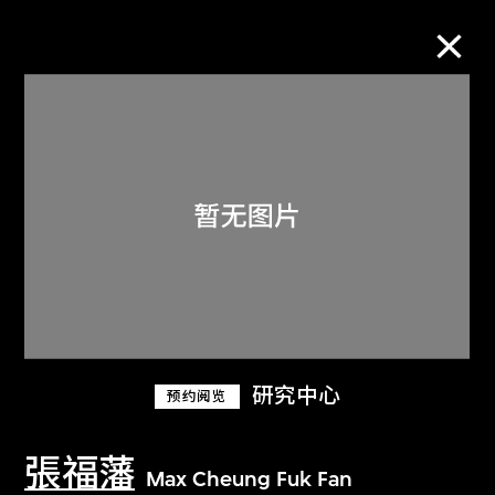
M+藏品
进一步筛选
搜索
关于M+藏品
研究中心
预约阅览
探索世界顶级的二十及二十一世纪视觉
文化藏品。
張福藩
Max Cheung Fuk Fan