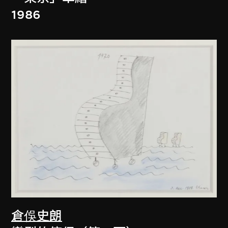
1986
倉俁史朗