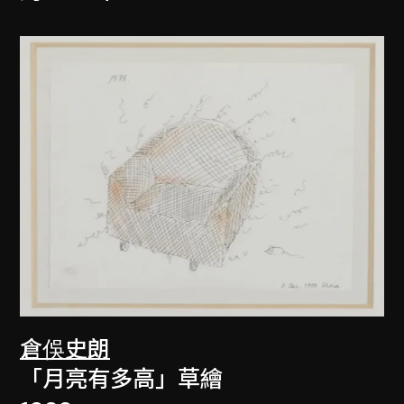
倉俁史朗
「月亮有多高」草繪