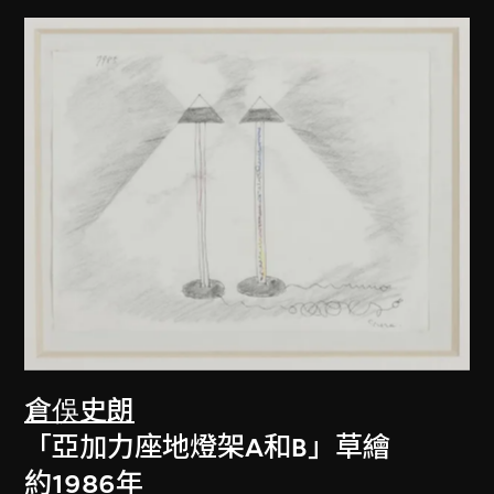
倉俁史朗
「亞加力座地燈架A和B」草繪
約1986年