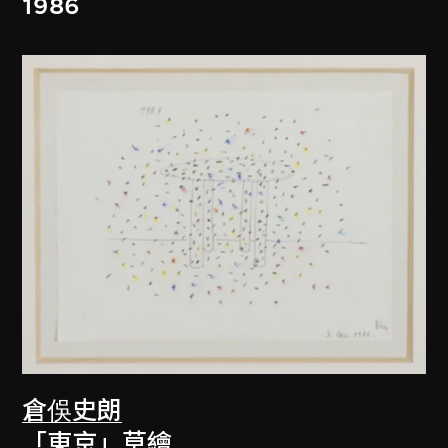
1986
倉俁史朗
「東京」草繪