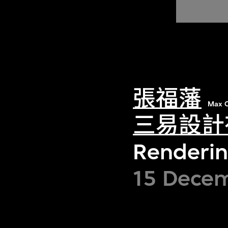
張福藩
Max C
三易設計
Rendering
15 Decem