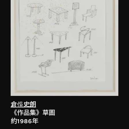
倉俁史朗
《作品集》草圖
約1986年