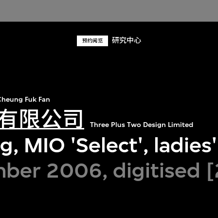
研究中心
预约阅览
heung Fuk Fan
有限公司
Three Plus Two Design Limited
, MIO 'Select', ladies
ber 2006, digitised 