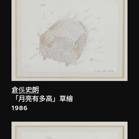
倉俁史朗
「月亮有多高」草繪
1986