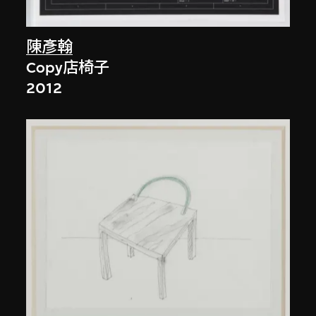
陳彥翰
Copy店椅子
2012