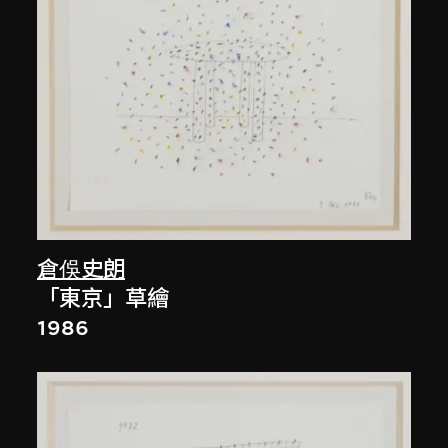
倉俁史朗
「東京」草繪
1986