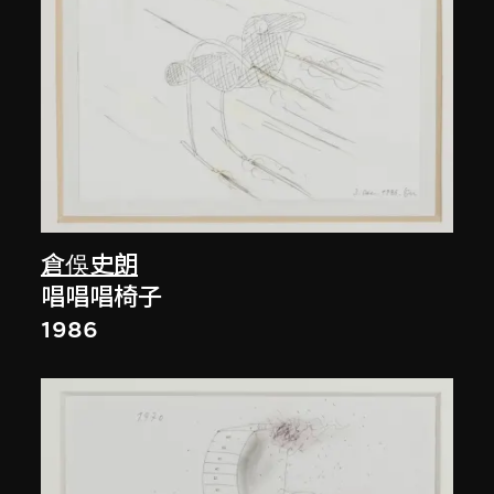
倉俁史朗
唱唱唱椅子
1986