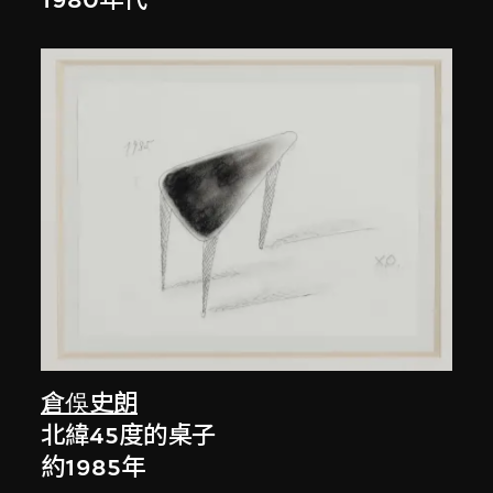
1980年代
倉俁史朗
北緯45度的桌子
約1985年