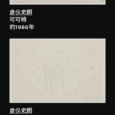
倉俁史朗
可可椅
約1986年
倉俁史朗