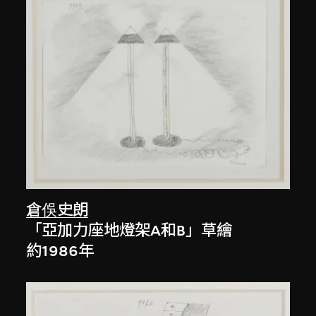
倉俁史朗
「亞加力座地燈架A和B」草繪
約1986年