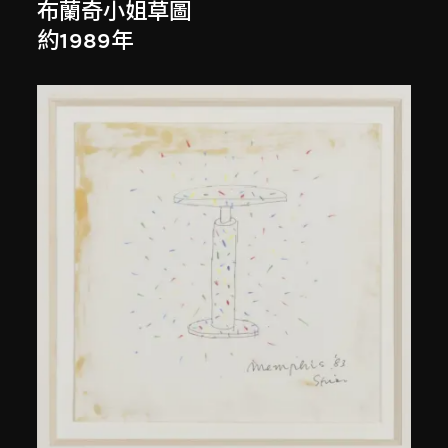
布蘭奇小姐草圖
約1989年