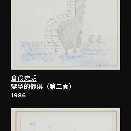
倉俁史朗
變型的傢俱（第二面）
1986