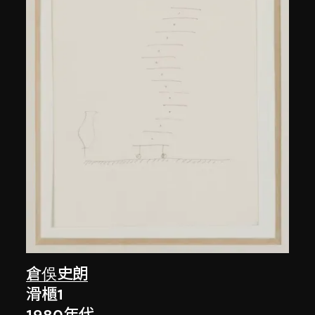
倉俁史朗
滑櫃1