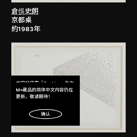
倉俁史朗
京都桌
約1983年
本网站使用「Cookies」为你
提供最好的网站体验。
M+藏品的简体中文内容仍在
了解更多
更新，敬请期待！
明白
确认