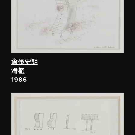
倉俁史朗
滑櫃
1986