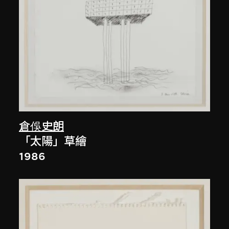
倉俁史朗
「太陽」草繪
1986