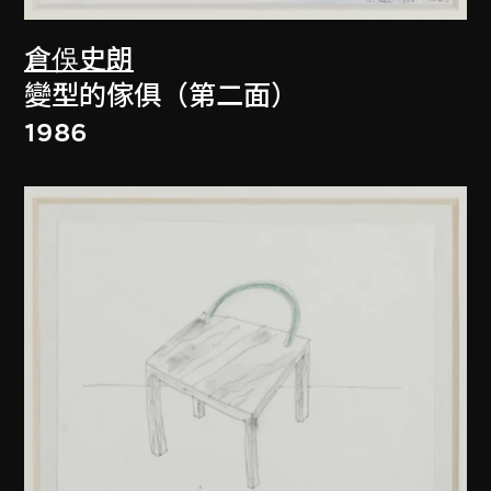
倉俁史朗
變型的傢俱（第二面）
1986