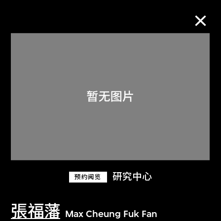
M+藏品
进一步筛选
搜索
关于M+藏品
研究中心
预约阅览
探索世界顶级的二十及二十一世纪视觉
文化藏品。
張福藩
Max Cheung Fuk Fan