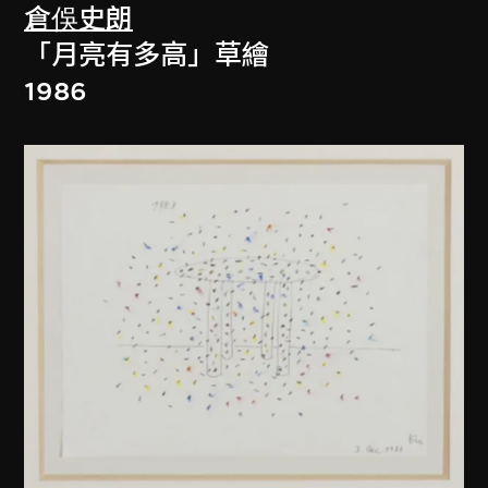
倉俁史朗
「月亮有多高」草繪
1986