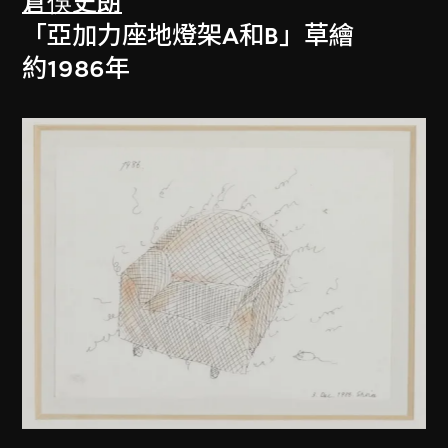
倉俁史朗
「亞加力座地燈架A和B」草繪
約1986年