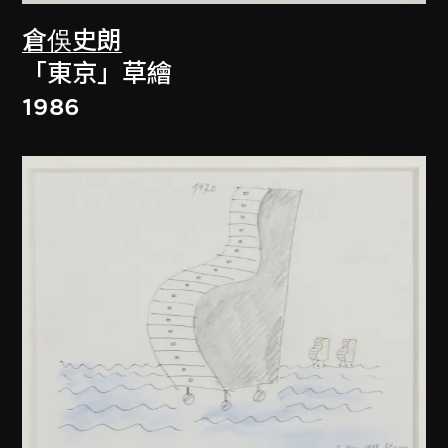
倉俁史朗
「東京」草繪
1986