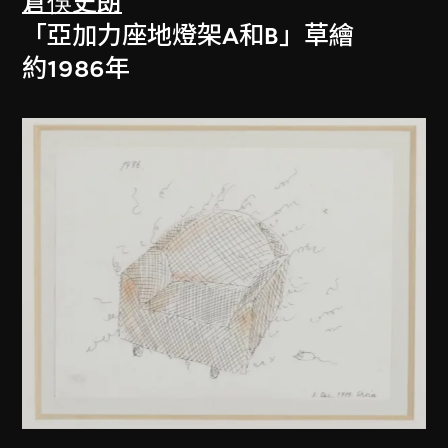
倉俁史朗
「亞加力座地燈架A和B」草繪
約1986年