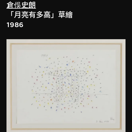
倉俁史朗
「月亮有多高」草繪
1986