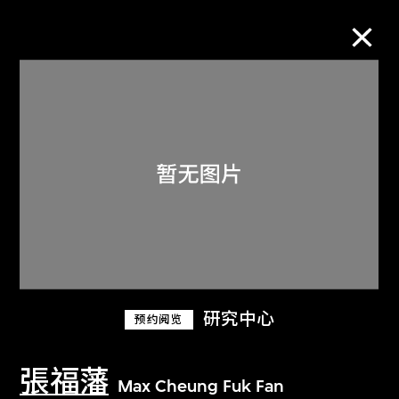
M+藏品
进一步筛选
搜索
关于M+藏品
研究中心
预约阅览
探索世界顶级的二十及二十一世纪视觉
文化藏品。
張福藩
Max Cheung Fuk Fan