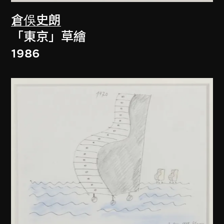
倉俁史朗
「東京」草繪
1986