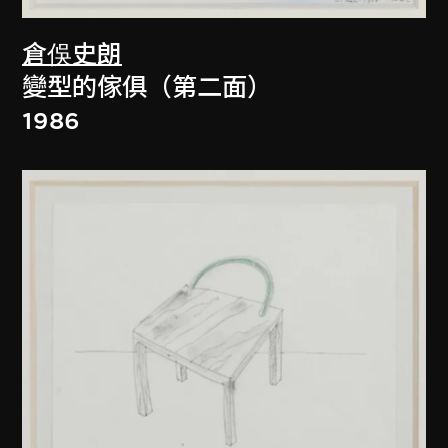
倉俁史朗
變型的傢俱（第二面）
1986