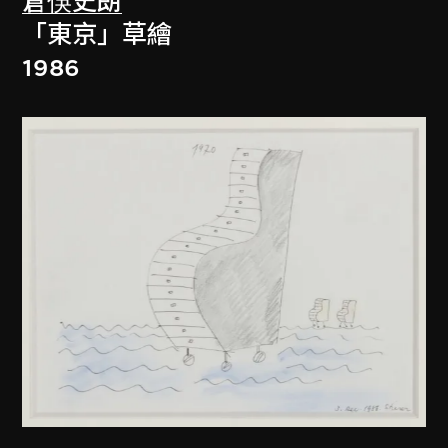
倉俁史朗
「東京」草繪
1986