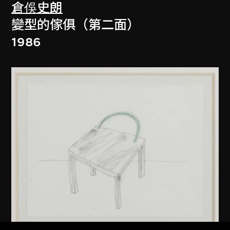
倉俁史朗
變型的傢俱（第二面）
1986