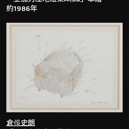
約1986年
倉俁史朗