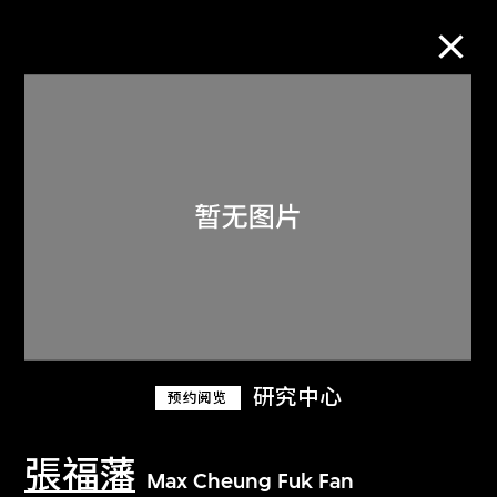
M+藏品
进一步筛选
搜索
关于M+藏品
研究中心
预约阅览
探索世界顶级的二十及二十一世纪视觉
文化藏品。
張福藩
Max Cheung Fuk Fan