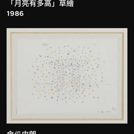
「月亮有多高」草繪
1986