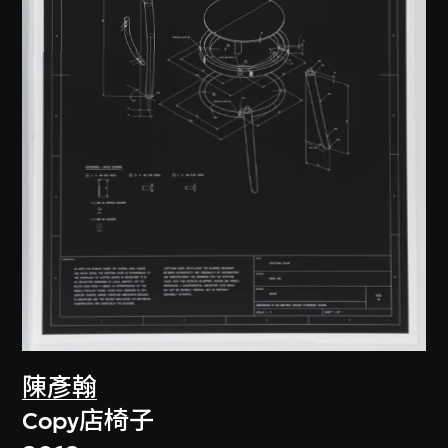
陳彥翰
Copy店椅子