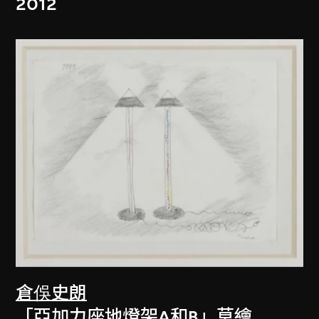
2012
倉俁史朗
「亞加力座地燈架A和B」草繪