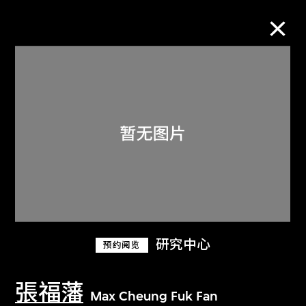
M+藏品
进一步筛选
搜索
关于M+藏品
研究中心
预约阅览
探索世界顶级的二十及二十一世纪视觉
文化藏品。
張福藩
Max Cheung Fuk Fan