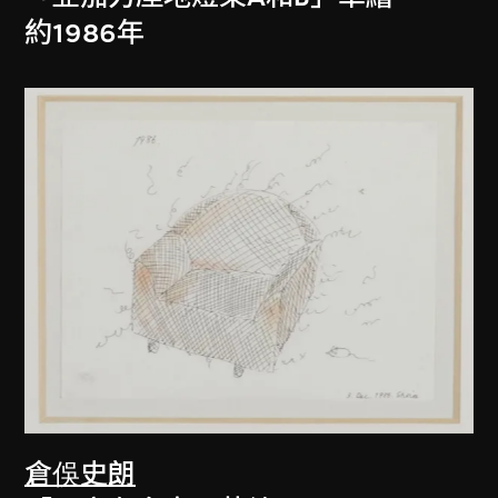
約1986年
倉俁史朗