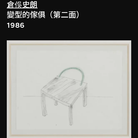
倉俁史朗
變型的傢俱（第二面）
1986