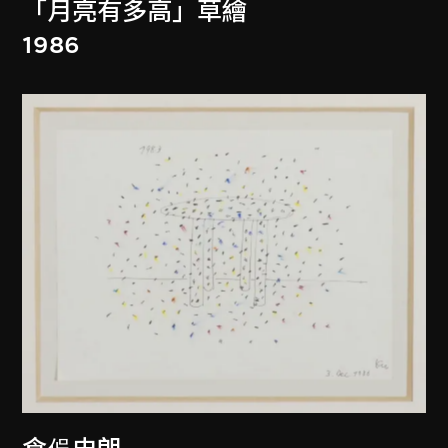
「月亮有多高」草繪
1986