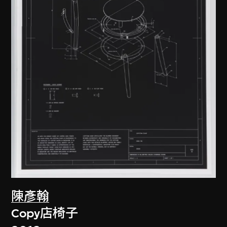
陳彥翰
Copy店椅子