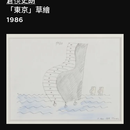
倉俁史朗
「東京」草繪
1986