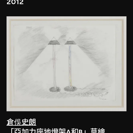
2012
倉俁史朗
「亞加力座地燈架A和B」草繪