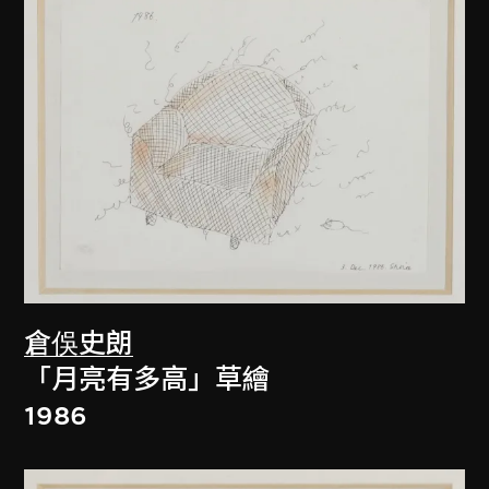
倉俁史朗
「月亮有多高」草繪
1986