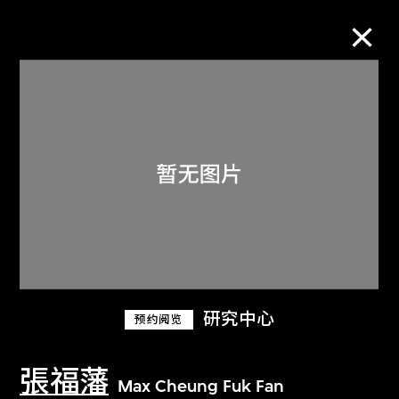
M+藏品
进一步筛选
搜索
关于M+藏品
研究中心
预约阅览
探索世界顶级的二十及二十一世纪视觉
文化藏品。
張福藩
Max Cheung Fuk Fan