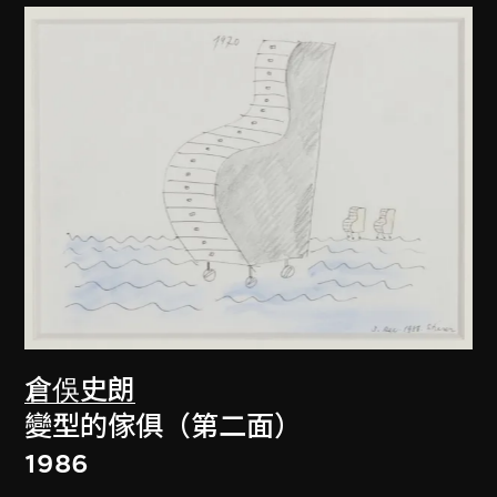
倉俁史朗
變型的傢俱（第二面）
1986