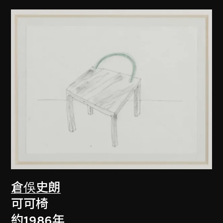
倉俁史朗
可可椅
約1986年