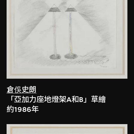
倉俁史朗
「亞加力座地燈架A和B」草繪
約1986年