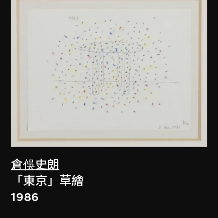
倉俁史朗
「東京」草繪
1986