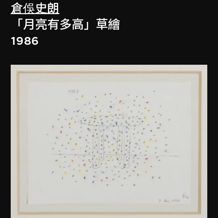
倉俁史朗
「月亮有多高」草繪
1986