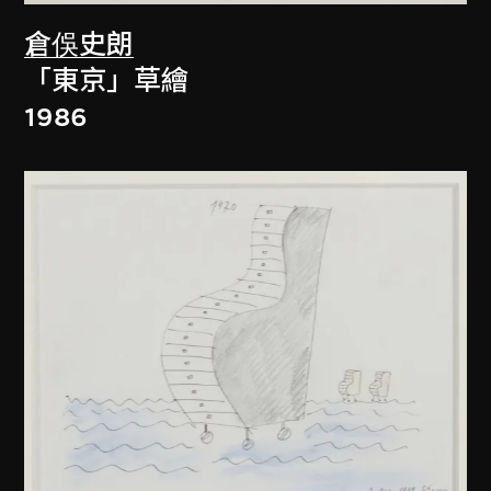
倉俁史朗
「東京」草繪
1986