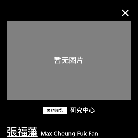
M+藏品
进一步筛选
搜索
关于M+藏品
研究中心
预约阅览
探索世界顶级的二十及二十一世纪视觉
文化藏品。
張福藩
Max Cheung Fuk Fan