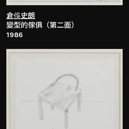
倉俁史朗
變型的傢俱（第二面）
1986