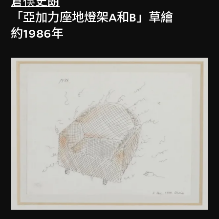
倉俁史朗
「亞加力座地燈架A和B」草繪
約1986年