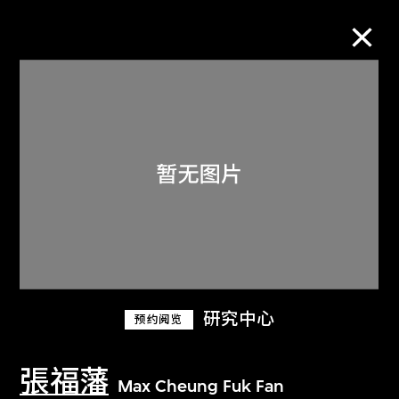
M+藏品
进一步筛选
搜索
关于M+藏品
研究中心
预约阅览
探索世界顶级的二十及二十一世纪视觉
文化藏品。
張福藩
Max Cheung Fuk Fan