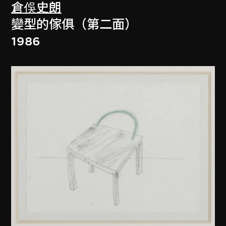
倉俁史朗
變型的傢俱（第二面）
1986