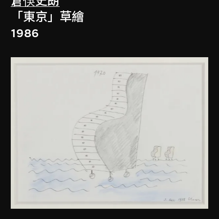
倉俁史朗
「東京」草繪
1986