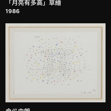
「月亮有多高」草繪
1986