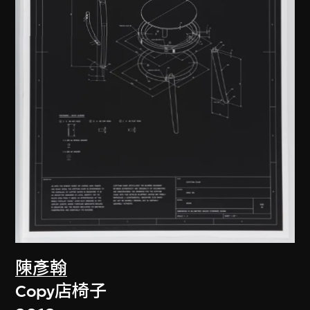
陳彥翰
Copy店椅子