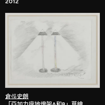
2012
倉俁史朗
「亞加力座地燈架A和B」草繪