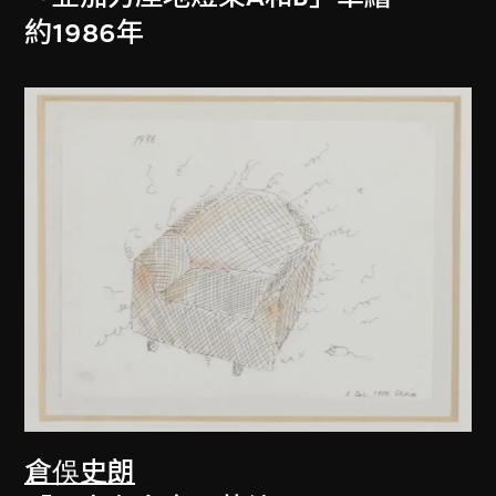
約1986年
倉俁史朗