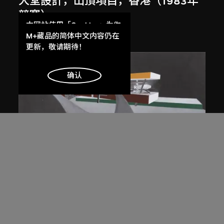
大堂設計，山頂項目，香港（1983年
競賽）
本网站使用「Cookies」为你
1983/2012
提供最好的网站体验。
M+藏品的简体中文内容仍在
了解更多
更新，敬请期待！
明白
确认
展出中
扎哈．哈迪德
斜坡入口／坡度入口，夜景，山頂項
目，香港（1983年競賽）
1983/2012