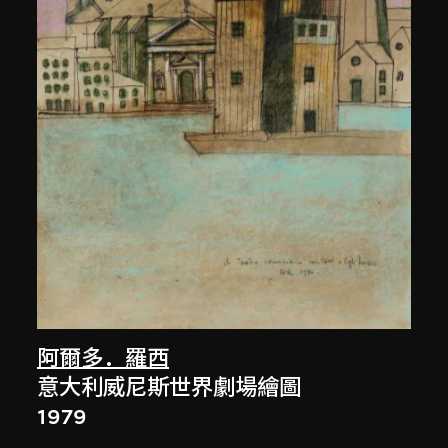
阿爾多．羅西
意大利威尼斯世界劇場繪圖
1979