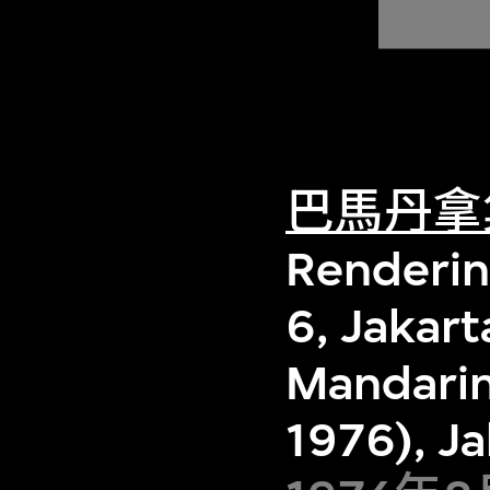
巴馬丹拿
Renderin
6, Jakar
Mandarin
1976), Ja