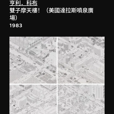
亨利．科布
雙子摩天樓！（美國達拉斯噴泉廣
場）
1983