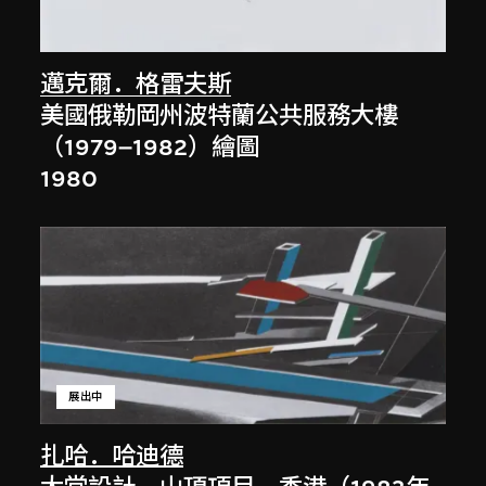
邁克爾．格雷夫斯
美國俄勒岡州波特蘭公共服務大樓
（1979–1982）繪圖
1980
展出中
扎哈．哈迪德