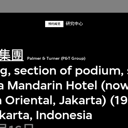
研究中心
预约阅览
集團
Palmer & Turner (P&T Group)
g, section of podium
ta Mandarin Hotel (no
 Oriental, Jakarta) (1
karta, Indonesia