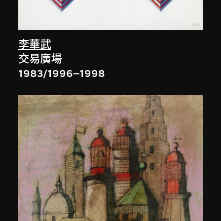
李華武
交易廣場
1983/1996–1998