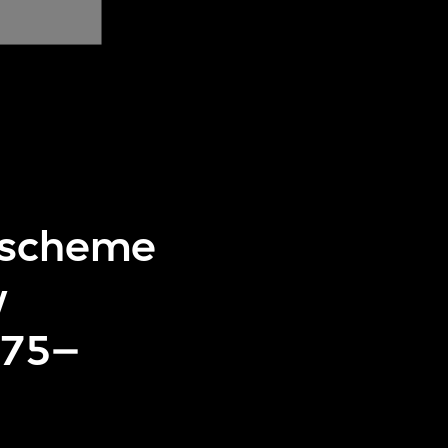
, scheme
w
975–