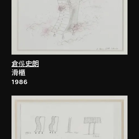
倉俁史朗
滑櫃
1986