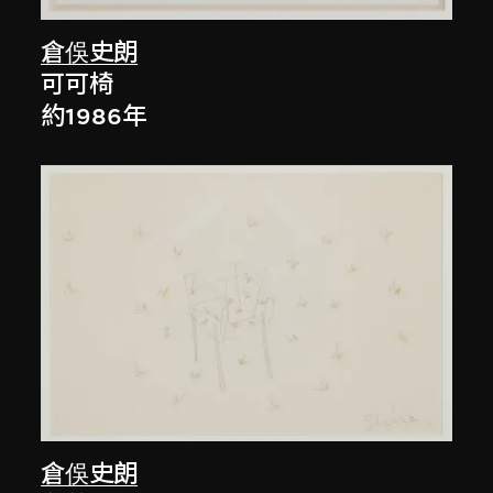
倉俁史朗
可可椅
約1986年
倉俁史朗