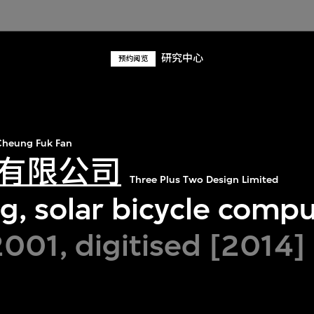
研究中心
预约阅览
heung Fuk Fan
有限公司
Three Plus Two Design Limited
g, solar bicycle compu
2001, digitised [2014]