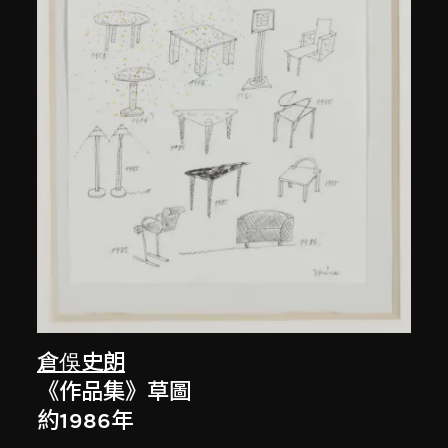
倉俁史朗
《作品集》草圖
約1986年