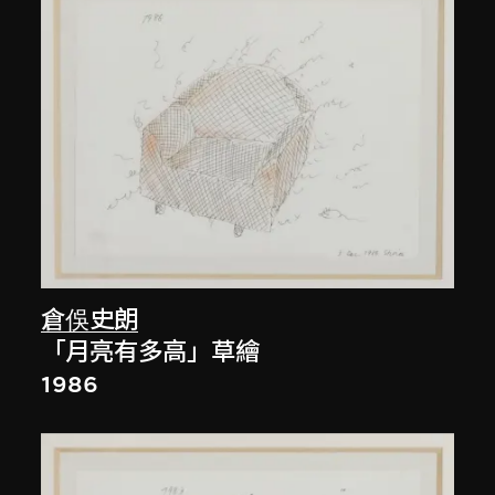
倉俁史朗
「月亮有多高」草繪
1986