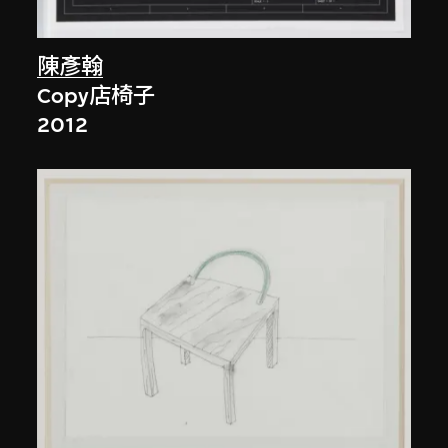
陳彥翰
Copy店椅子
2012