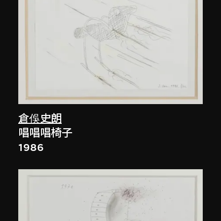
倉俁史朗
唱唱唱椅子
1986