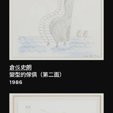
倉俁史朗
變型的傢俱（第二面）
1986