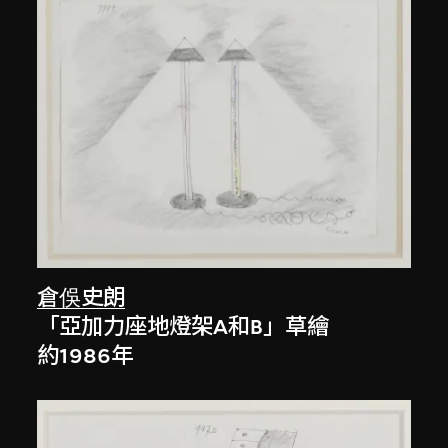
倉俁史朗
「亞加力座地燈架A和B」草繪
約1986年