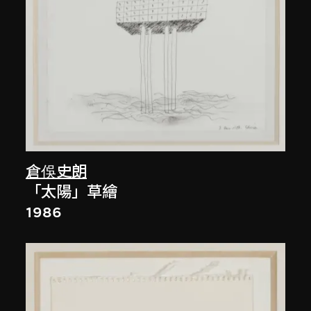
倉俁史朗
「太陽」草繪
1986