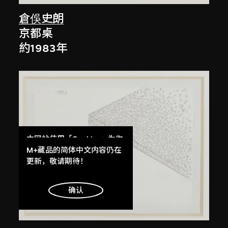
倉俁史朗
京都桌
約1983年
本网站使用「Cookies」为你
提供最好的网站体验。
M+藏品的简体中文内容仍在
了解更多
更新，敬请期待！
明白
确认