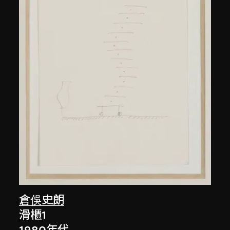
倉俁史朗
滑櫃1