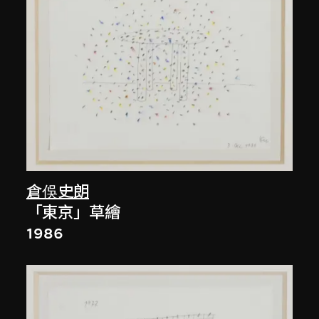
倉俁史朗
「東京」草繪
1986