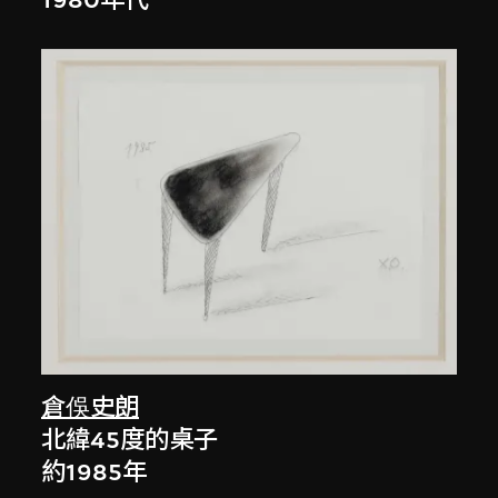
1980年代
倉俁史朗
北緯45度的桌子
約1985年