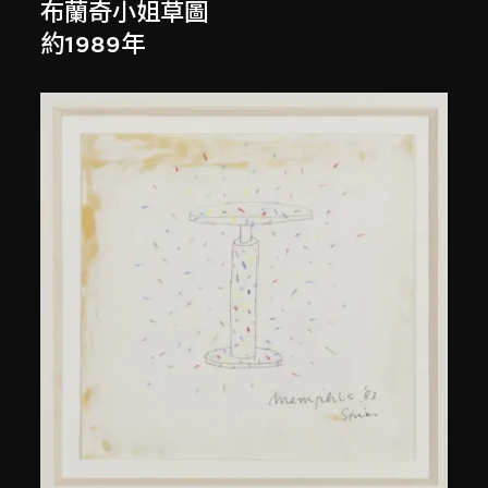
布蘭奇小姐草圖
約1989年