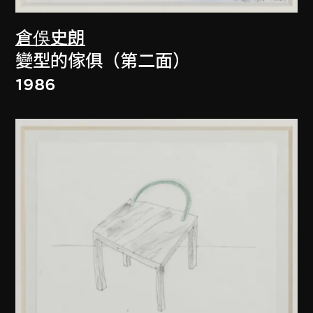
倉俁史朗
變型的傢俱（第二面）
1986