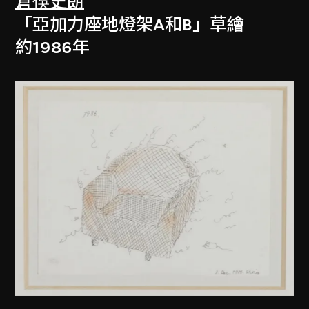
倉俁史朗
「亞加力座地燈架A和B」草繪
約1986年