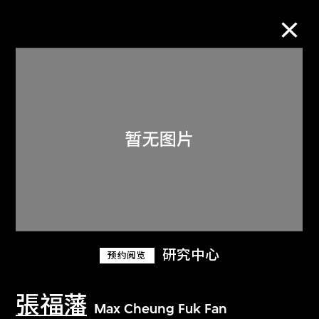
M+藏品
进一步筛选
搜索
关于M+藏品
研究中心
预约阅览
探索世界顶级的二十及二十一世纪视觉
文化藏品。
張福藩
Max Cheung Fuk Fan