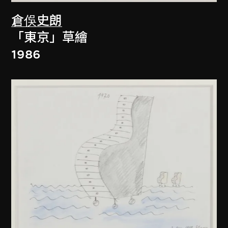
倉俁史朗
「東京」草繪
1986