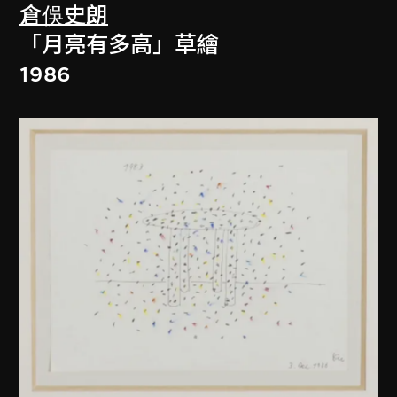
倉俁史朗
「月亮有多高」草繪
1986