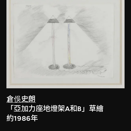
倉俁史朗
「亞加力座地燈架A和B」草繪
約1986年