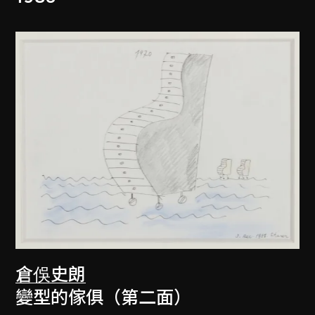
倉俁史朗
變型的傢俱（第二面）