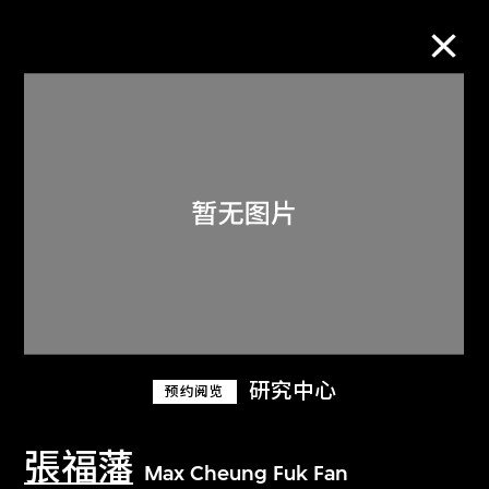
M+藏品
进一步筛选
搜索
关于M+藏品
研究中心
预约阅览
探索世界顶级的二十及二十一世纪视觉
文化藏品。
張福藩
Max Cheung Fuk Fan