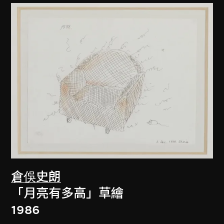
倉俁史朗
「月亮有多高」草繪
1986