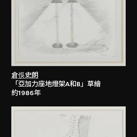
倉俁史朗
「亞加力座地燈架A和B」草繪
約1986年