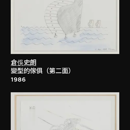
倉俁史朗
變型的傢俱（第二面）
1986