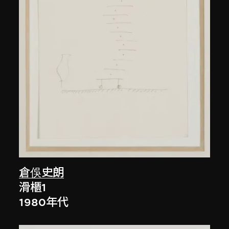
倉俁史朗
滑櫃1
1980年代