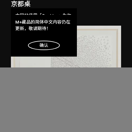
京都桌
約1983年
本网站使用「Cookies」为你
提供最好的网站体验。
M+藏品的简体中文内容仍在
了解更多
更新，敬请期待！
明白
确认
倉俁史朗
奈良桌