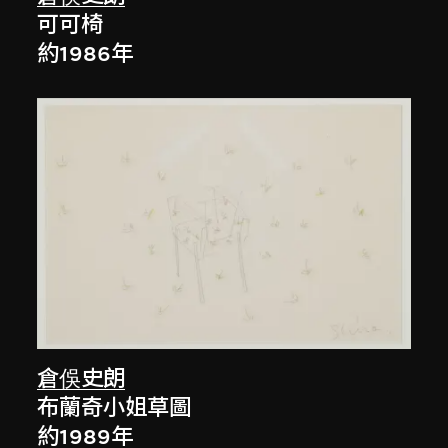
可可椅
約1986年
倉俁史朗
布蘭奇小姐草圖
約1989年