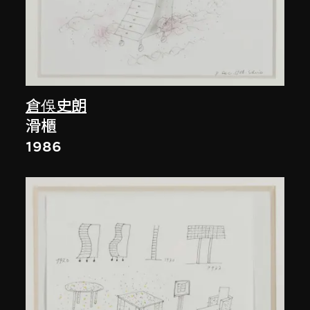
倉俁史朗
滑櫃
1986