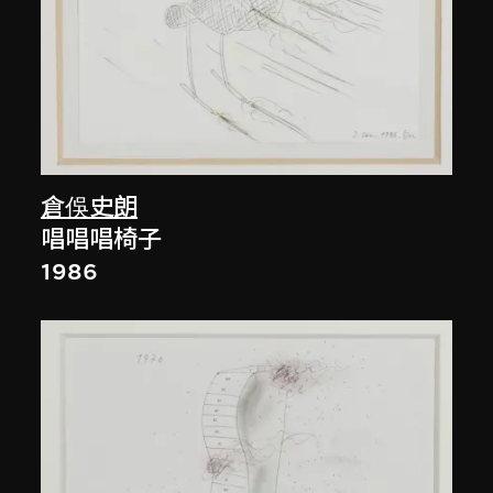
倉俁史朗
唱唱唱椅子
1986