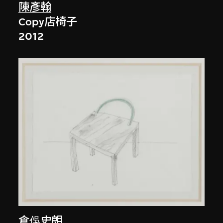
陳彥翰
Copy店椅子
2012
倉俁史朗