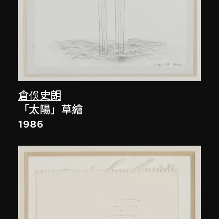
倉俁史朗
「太陽」草繪
1986