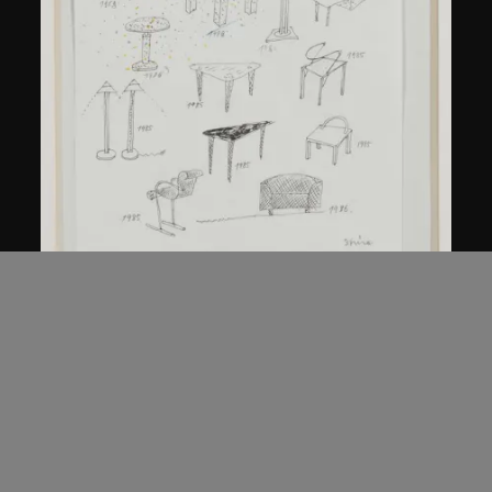
倉俁史朗
《作品集》草圖
約1986年