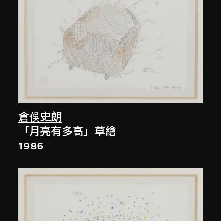
倉俁史朗
「月亮有多高」草繪
1986