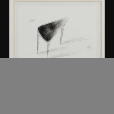
倉俁史朗
北緯45度的桌子
約1985年