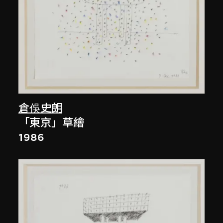
倉俁史朗
「東京」草繪
1986