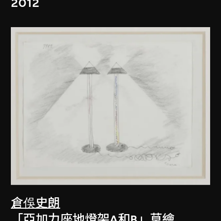
2012
倉俁史朗
「亞加力座地燈架A和B」草繪