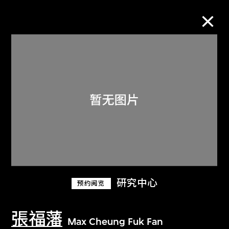
M+藏品
进一步筛选
搜索
关于M+藏品
研究中心
预约阅览
探索世界顶级的二十及二十一世纪视觉
文化藏品。
張福藩
Max Cheung Fuk Fan