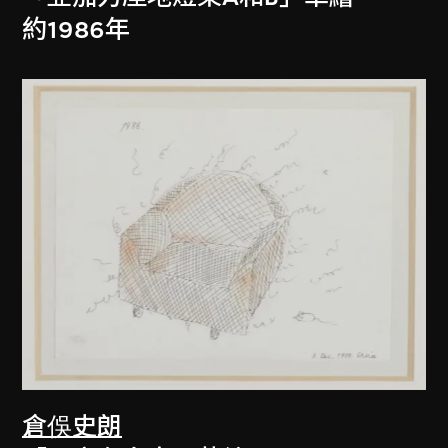
約1986年
倉俁史朗