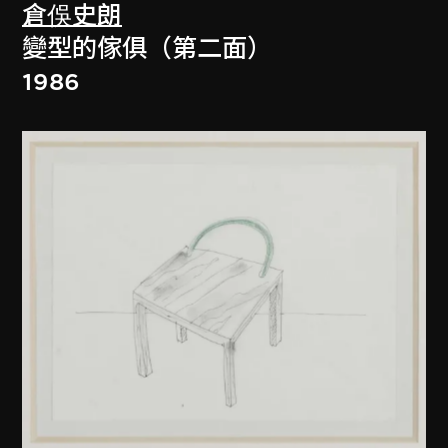
倉俁史朗
變型的傢俱（第二面）
1986