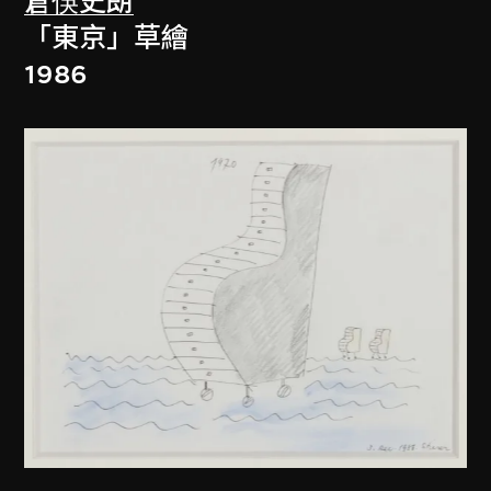
倉俁史朗
「東京」草繪
1986