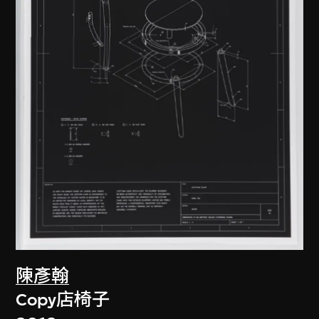
陳彥翰
Copy店椅子