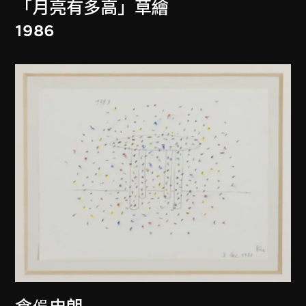
「月亮有多高」草繪
1986