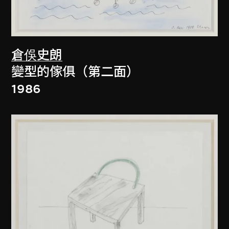
倉俁史朗
變型的傢俱（第二面）
1986