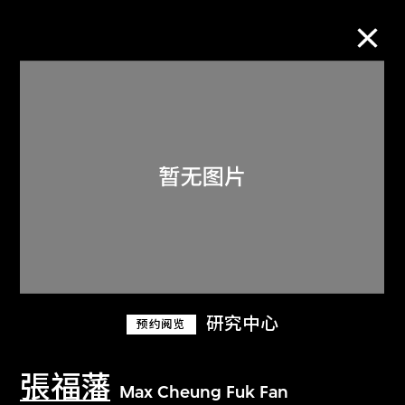
M+藏品
进一步筛选
搜索
关于M+藏品
研究中心
预约阅览
探索世界顶级的二十及二十一世纪视觉
文化藏品。
張福藩
Max Cheung Fuk Fan