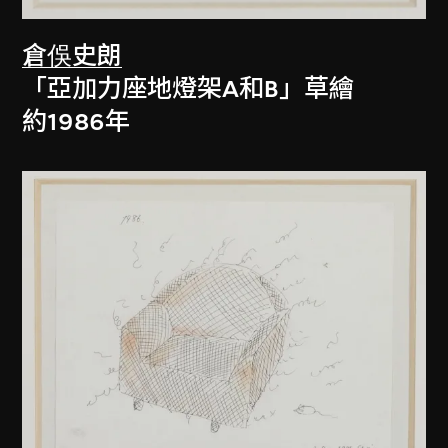
倉俁史朗
「亞加力座地燈架A和B」草繪
約1986年