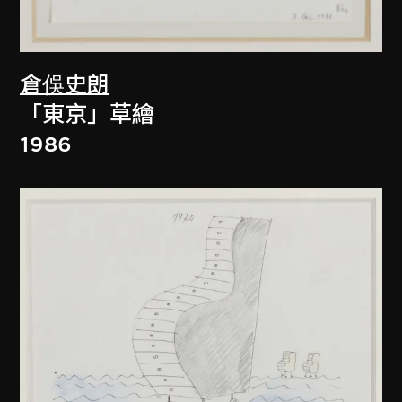
倉俁史朗
「東京」草繪
1986