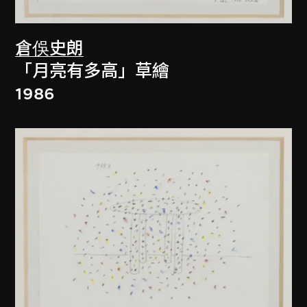
倉俁史朗
「月亮有多高」草繪
1986