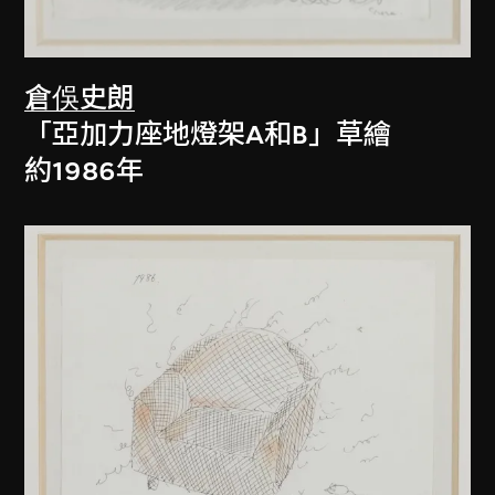
倉俁史朗
「亞加力座地燈架A和B」草繪
約1986年