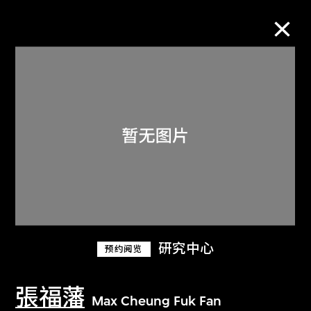
M+藏品
进一步筛选
搜索
关于M+藏品
研究中心
预约阅览
探索世界顶级的二十及二十一世纪视觉
文化藏品。
張福藩
Max Cheung Fuk Fan