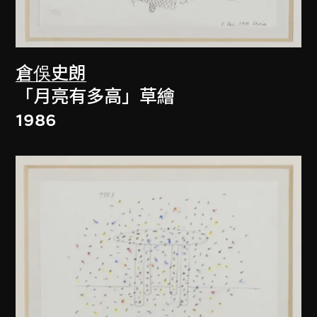
倉俁史朗
「月亮有多高」草繪
1986