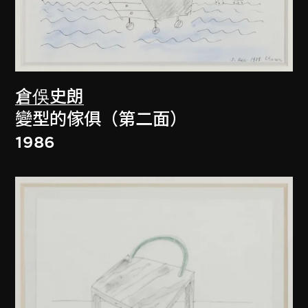
倉俁史朗
變型的傢俱（第二面）
1986