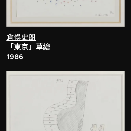
倉俁史朗
「東京」草繪
1986