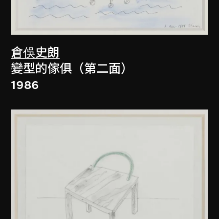
倉俁史朗
變型的傢俱（第二面）
1986