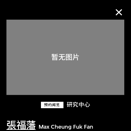
M+藏品
进一步筛选
搜索
关于M+藏品
研究中心
预约阅览
探索世界顶级的二十及二十一世纪视觉
文化藏品。
張福藩
Max Cheung Fuk Fan