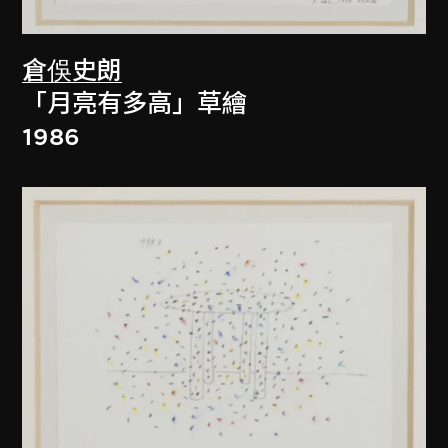
倉俁史朗
「月亮有多高」草繪
1986