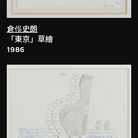
倉俁史朗
「東京」草繪
1986