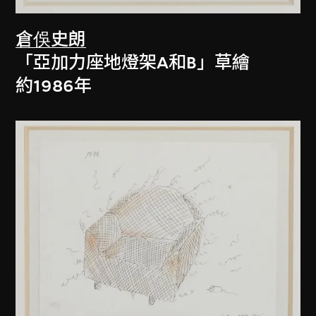
倉俁史朗
「亞加力座地燈架A和B」草繪
約1986年