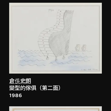
倉俁史朗
變型的傢俱（第二面）
1986