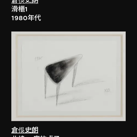
倉俁史朗
滑櫃1
1980年代
倉俁史朗