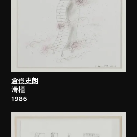
倉俁史朗
滑櫃
1986