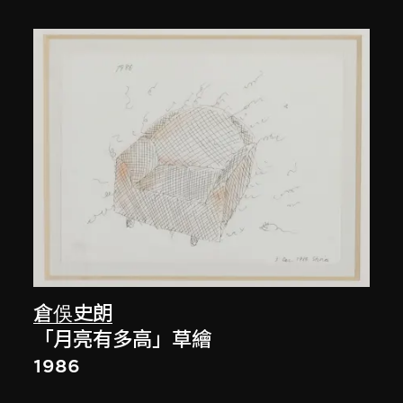
倉俁史朗
「月亮有多高」草繪
1986