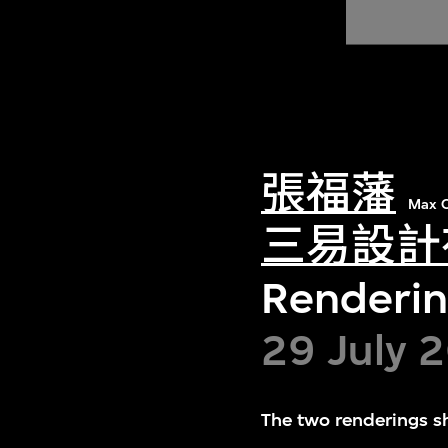
張福藩
Max C
三易設計
Rendering
29 July 
The two renderings sh