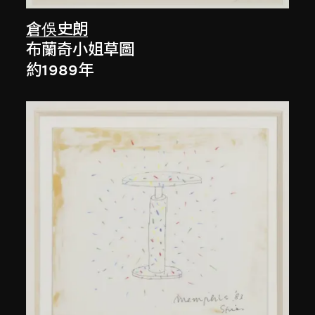
倉俁史朗
布蘭奇小姐草圖
約1989年