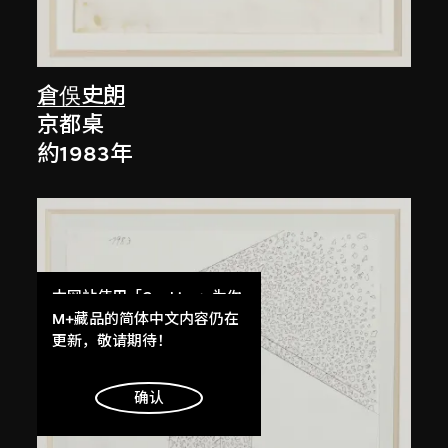
倉俁史朗
京都桌
約1983年
本网站使用「Cookies」为你
提供最好的网站体验。
M+藏品的简体中文内容仍在
了解更多
更新，敬请期待！
明白
确认