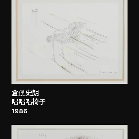
倉俁史朗
唱唱唱椅子
1986