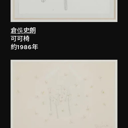
倉俁史朗
可可椅
約1986年