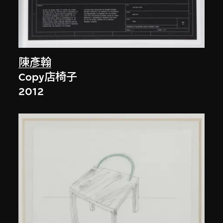
陳彥翰
Copy店椅子
2012