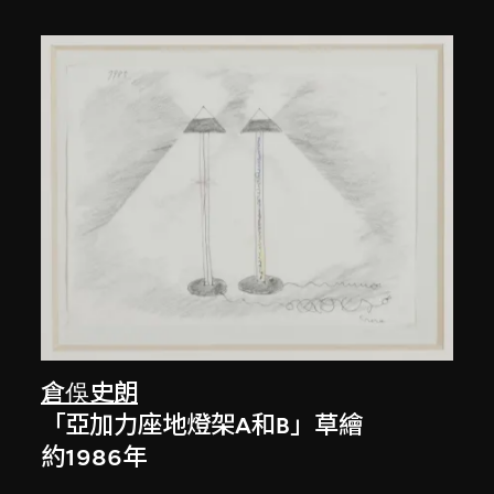
倉俁史朗
「亞加力座地燈架A和B」草繪
約1986年