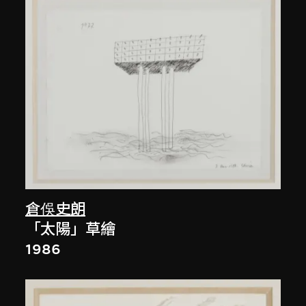
倉俁史朗
「太陽」草繪
1986