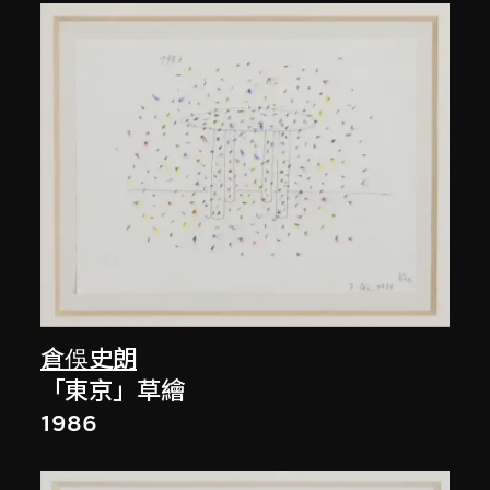
倉俁史朗
「東京」草繪
1986