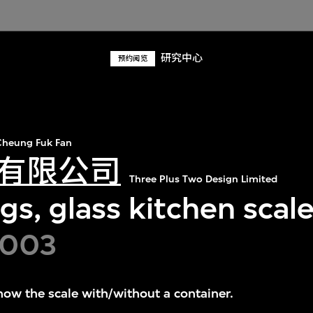
研究中心
预约阅览
heung Fuk Fan
有限公司
Three Plus Two Design Limited
s, glass kitchen scal
2003
ow the scale with/without a container.