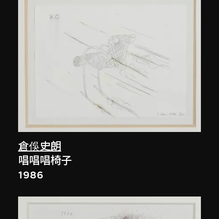
倉俁史朗
唱唱唱椅子
1986