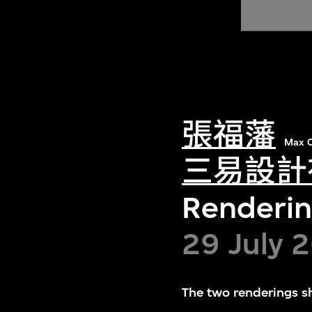
張福藩
Max C
三易設計
Rendering
29 July 
The two renderings sh