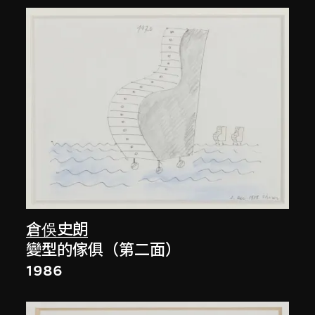
倉俁史朗
變型的傢俱（第二面）
1986