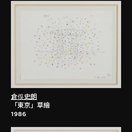
倉俁史朗
「東京」草繪
1986