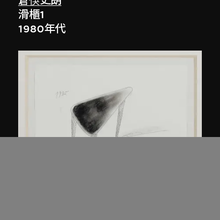
倉俁史朗
滑櫃1
1980年代
倉俁史朗