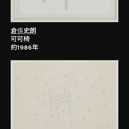
倉俁史朗
可可椅
約1986年