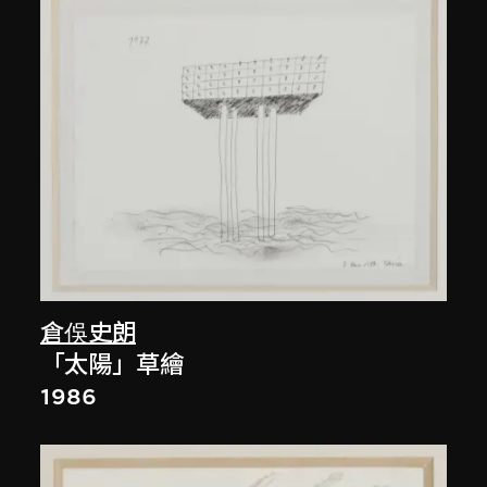
倉俁史朗
「太陽」草繪
1986