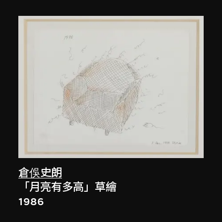
倉俁史朗
「月亮有多高」草繪
1986