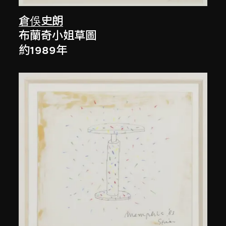
倉俁史朗
布蘭奇小姐草圖
約1989年