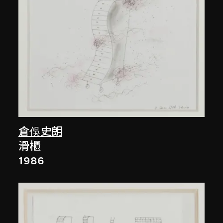
倉俁史朗
滑櫃
1986