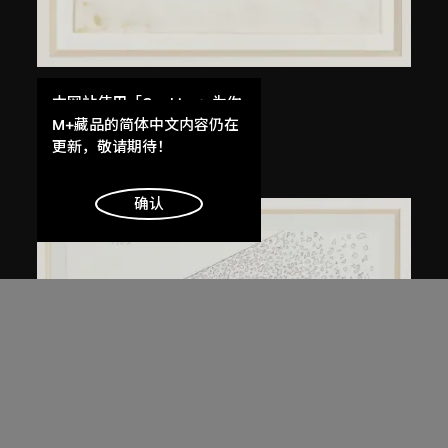
倉俁史朗
本网站使用「Cookies」为你
京都桌
提供最好的网站体验。
M+藏品的简体中文内容仍在
了解更多
更新，敬请期待！
約1983年
明白
确认