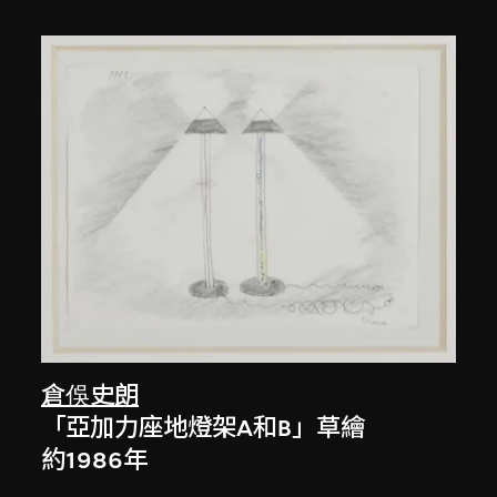
倉俁史朗
「亞加力座地燈架A和B」草繪
約1986年