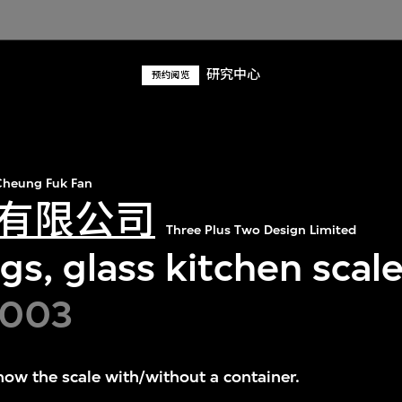
研究中心
预约阅览
heung Fuk Fan
有限公司
Three Plus Two Design Limited
s, glass kitchen scal
2003
ow the scale with/without a container.