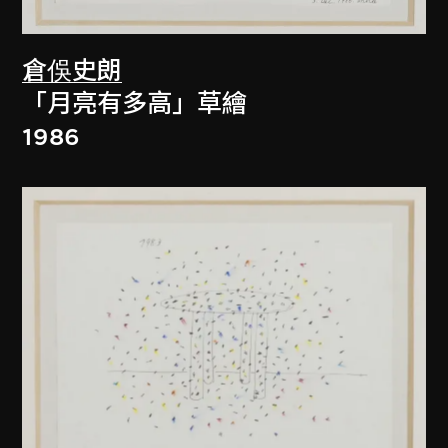
倉俁史朗
「月亮有多高」草繪
1986