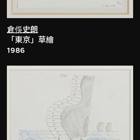
倉俁史朗
「東京」草繪
1986