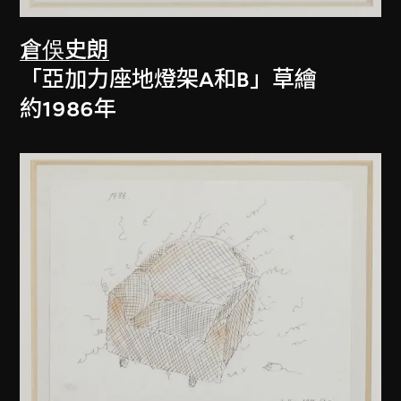
倉俁史朗
「亞加力座地燈架A和B」草繪
約1986年