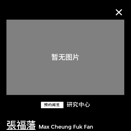
M+藏品
进一步筛选
搜索
关于M+藏品
研究中心
预约阅览
探索世界顶级的二十及二十一世纪视觉
文化藏品。
張福藩
Max Cheung Fuk Fan