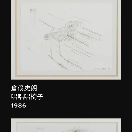
倉俁史朗
唱唱唱椅子
1986