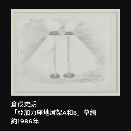
倉俁史朗
「亞加力座地燈架A和B」草繪
約1986年