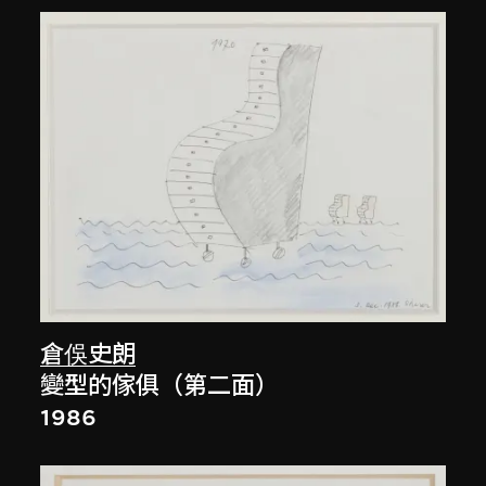
倉俁史朗
變型的傢俱（第二面）
1986