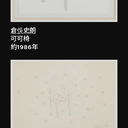
倉俁史朗
可可椅
約1986年