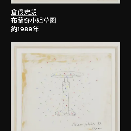
倉俁史朗
布蘭奇小姐草圖
約1989年