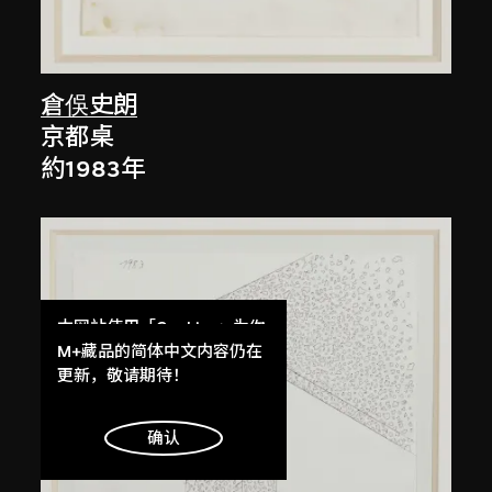
倉俁史朗
京都桌
約1983年
本网站使用「Cookies」为你
提供最好的网站体验。
M+藏品的简体中文内容仍在
了解更多
更新，敬请期待！
明白
确认