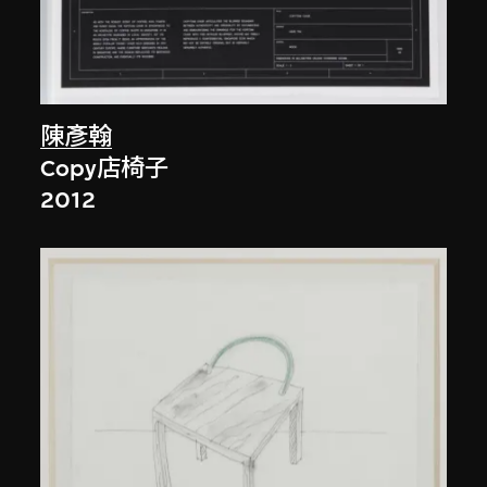
陳彥翰
Copy店椅子
2012