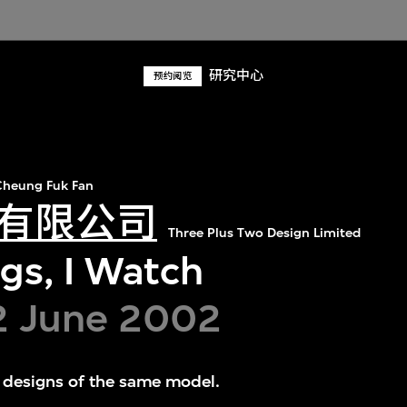
研究中心
预约阅览
heung Fuk Fan
有限公司
Three Plus Two Design Limited
gs, I Watch
2 June 2002
f designs of the same model.