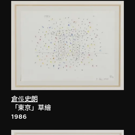
倉俁史朗
「東京」草繪
1986