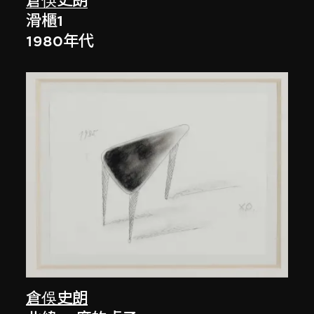
倉俁史朗
滑櫃1
1980年代
倉俁史朗