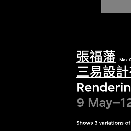
張福藩
Max C
三易設計
Renderin
9 May–1
Shows 3 variations o