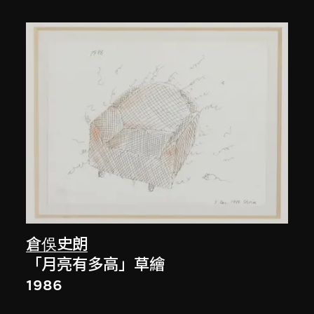
倉俁史朗
「月亮有多高」草繪
1986