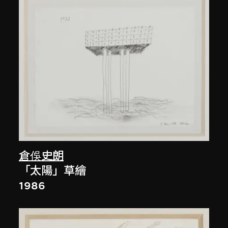
倉俁史朗
「太陽」草繪
1986