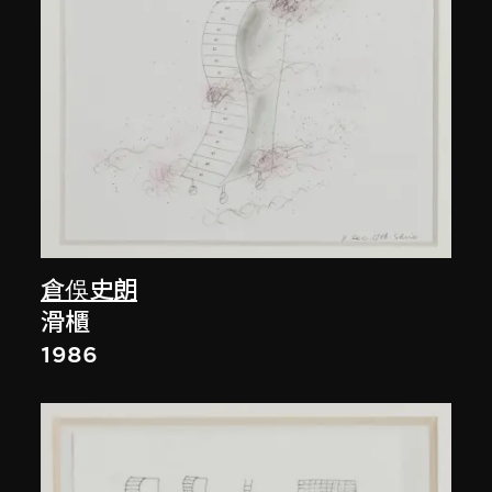
倉俁史朗
滑櫃
1986