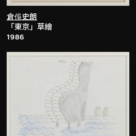
倉俁史朗
「東京」草繪
1986