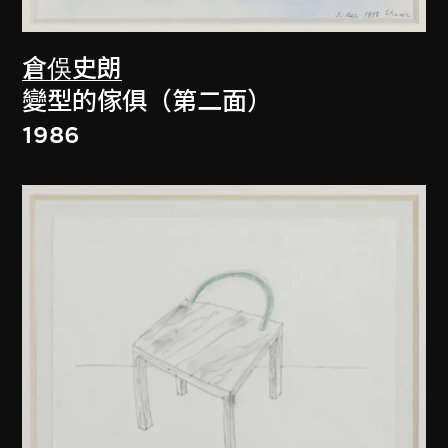
倉俁史朗
變型的傢俱（第二面）
1986