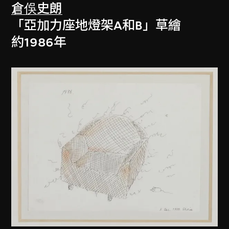
倉俁史朗
「亞加力座地燈架A和B」草繪
約1986年