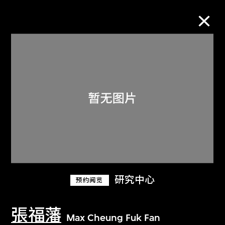
M+藏品
进一步筛选
搜索
关于M+藏品
研究中心
预约阅览
探索世界顶级的二十及二十一世纪视觉
文化藏品。
張福藩
Max Cheung Fuk Fan