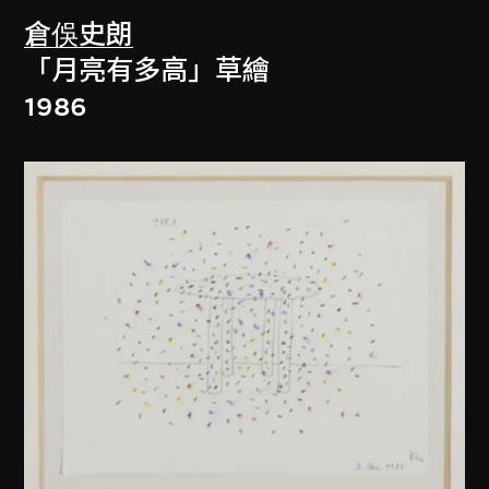
倉俁史朗
「月亮有多高」草繪
1986