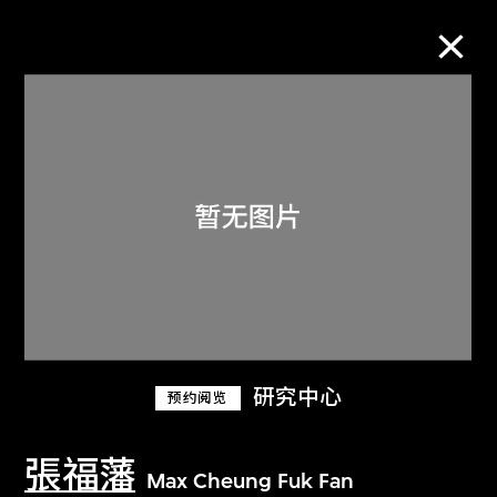
M+藏品
进一步筛选
搜索
关于M+藏品
研究中心
预约阅览
探索世界顶级的二十及二十一世纪视觉
文化藏品。
張福藩
Max Cheung Fuk Fan