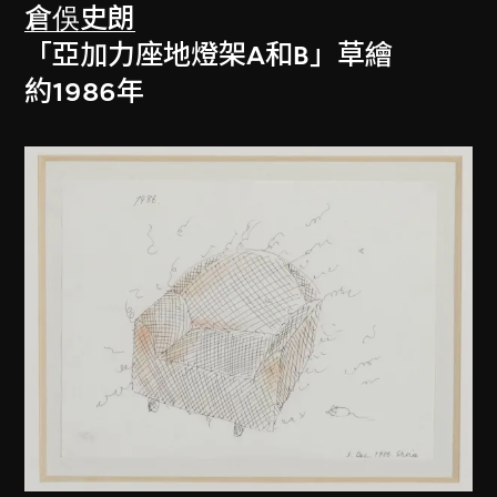
倉俁史朗
「亞加力座地燈架A和B」草繪
約1986年