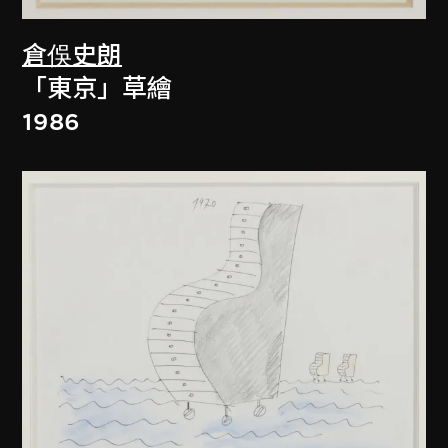
倉俁史朗
「東京」草繪
1986