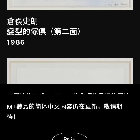
倉俁史朗
變型的傢俱（第二面）
1986
本网站使用「Cookies」为你提供最好的网站
体验。
M+藏品的简体中文内容仍在更新，敬请期
了解更多
待！
显示更多