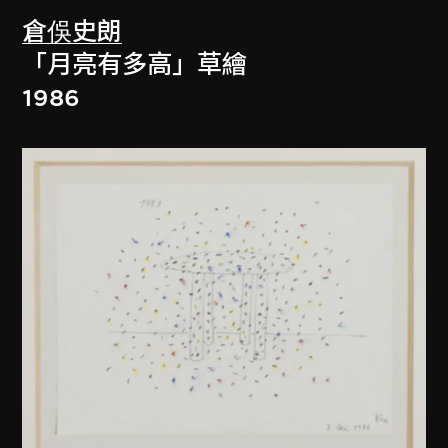
倉俁史朗
「月亮有多高」草繪
1986