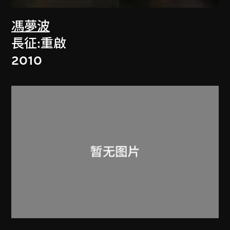
馮夢波
長征:重啟
2010