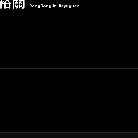
裕關
RongRong In Jiayuguan