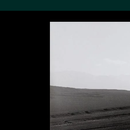
搜索M+藏品
Sea
19,052个结果
进一步筛选
关于M+藏品
探索世界顶级的二十及二十
一世纪视觉文化藏品。