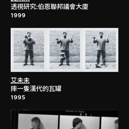
透視研究:伯恩聯邦議會大廈
1999
艾未未
摔一隻漢代的瓦罐
1995