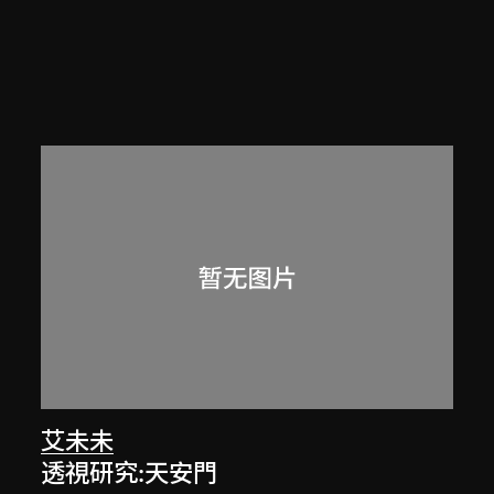
艾未未
透視研究:天安門