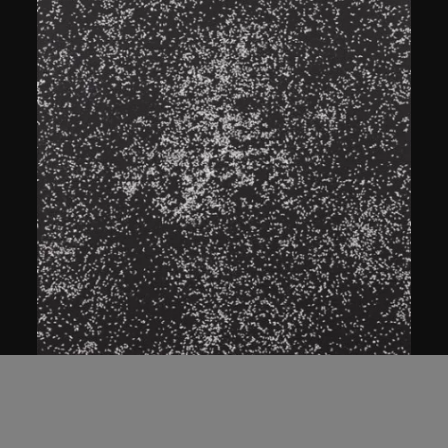
展出中
白宜洛