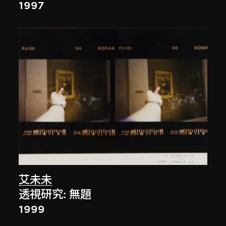
1997
艾未未
透視研究: 無題
1999