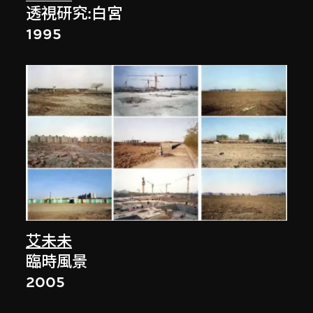
透視研究:白宮
1995
艾未未
臨時風景
2005