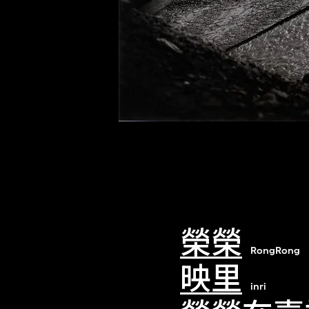
榮榮
RongRong
映里
inri