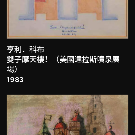
亨利．科布
雙子摩天樓！（美國達拉斯噴泉廣
場）
1983