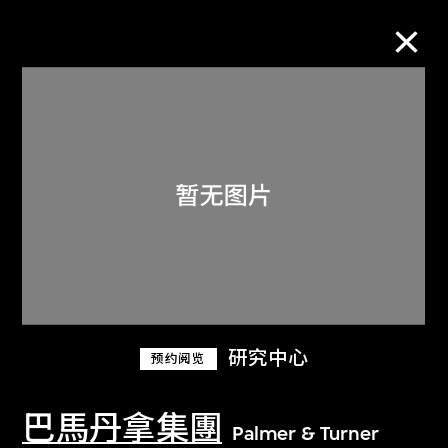
M+藏品
进一步筛选
搜索
关于M+藏品
研究中心
预约阅览
探索世界顶级的二十及二十一世纪视觉
文化藏品。
巴馬丹拿集團
Palmer & Turner