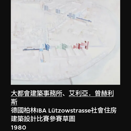
大都會建築事務所
、
艾利亞．曾赫利
斯
德國柏林IBA Lützowstrasse社會住房
建築設計比賽參賽草圖
1980