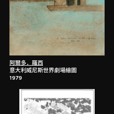
阿爾多．羅西
意大利威尼斯世界劇場繪圖
1979