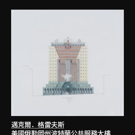
邁克爾．格雷夫斯
美國俄勒岡州波特蘭公共服務大樓