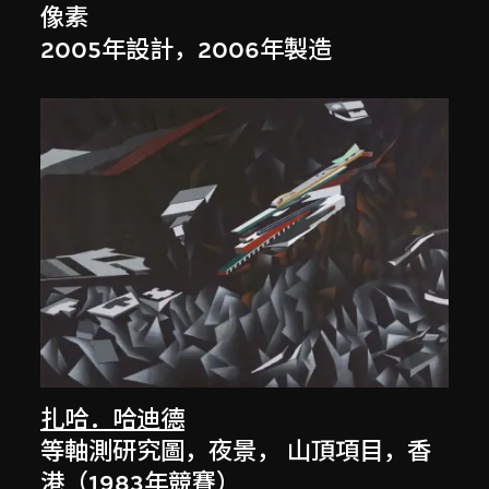
像素
2005年設計，2006年製造
扎哈．哈迪德
等軸測研究圖，夜景， 山頂項目，香
港（1983年競賽）