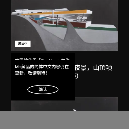
展出中
扎哈．哈迪德
本网站使用「Cookies」为你
斜坡入口／坡度入口，夜景，山頂項
提供最好的网站体验。
M+藏品的简体中文内容仍在
了解更多
更新，敬请期待！
目，香港（1983年競賽）
1983/2012
明白
确认