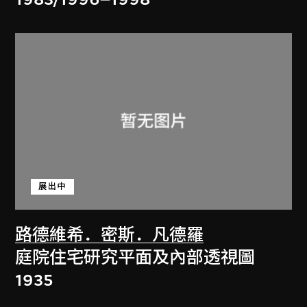
展出中
路德維希．密斯．凡德羅
庭院住宅研究平面及內部透視圖
1935