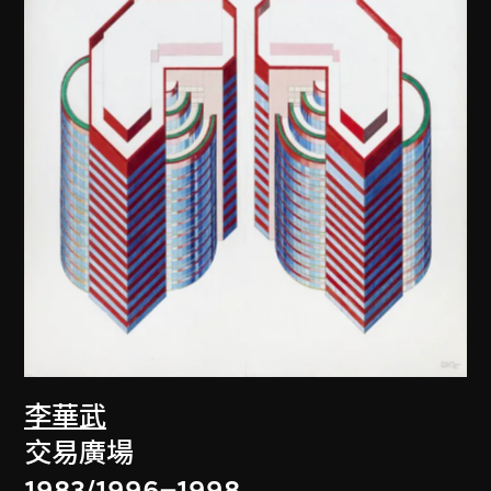
李華武
交易廣場
1983/1996–1998