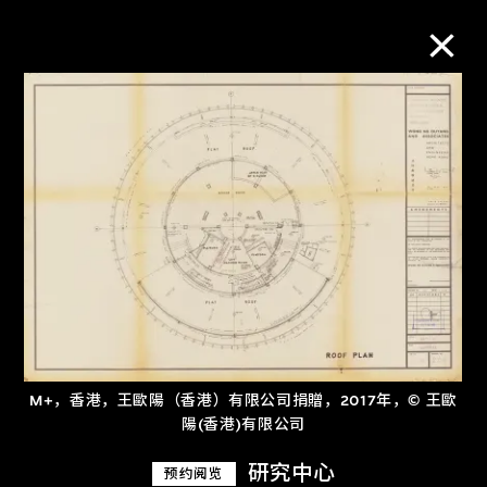
M+藏品
进一步筛选
搜索
关于M+藏品
M+，香港，王歐陽（香港）有限公司捐贈，2017年，© 王歐
探索世界顶级的二十及二十一世纪视觉
陽(香港)有限公司
文化藏品。
研究中心
预约阅览