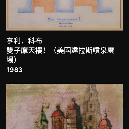
亨利．科布
雙子摩天樓！（美國達拉斯噴泉廣
場）
1983