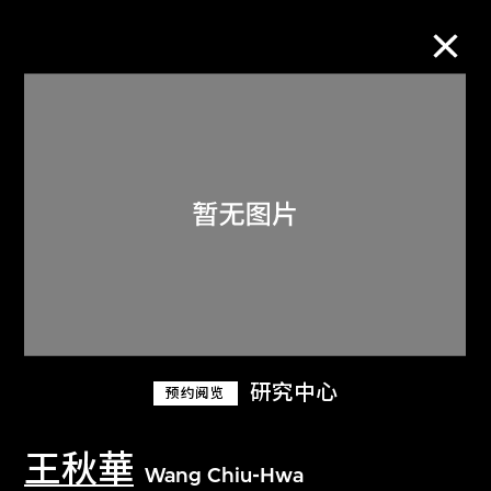
M+藏品
进一步筛选
搜索
关于M+藏品
研究中心
预约阅览
探索世界顶级的二十及二十一世纪视觉
文化藏品。
王秋華
Wang Chiu-Hwa