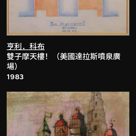
亨利．科布
雙子摩天樓！（美國達拉斯噴泉廣
場）
1983