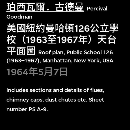
珀西瓦爾．古德曼
Percival
Goodman
美國紐約曼哈頓126公立學
校（1963至1967年）天台
平面圖
Roof plan, Public School 126
(1963–1967), Manhattan, New York, USA
1964年5月7日
Includes sections and details of flues,
chimney caps, dust chutes etc. Sheet
number PS A-9.