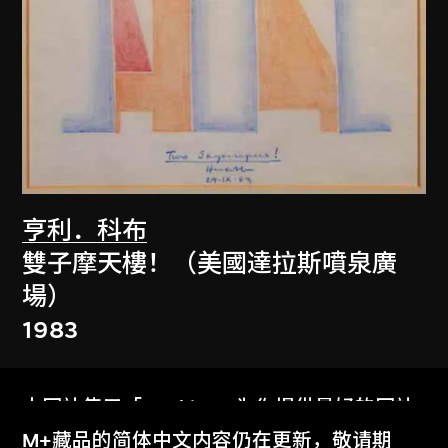
亨利．科布
雙子摩天樓！（美國達拉斯噴泉廣
場）
1983
本网站使用「Cookies」为你提供最好的网站
体验。
M+藏品的简体中文内容仍在更新，敬请期