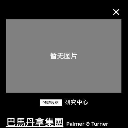
M+藏品
进一步筛选
搜索
关于M+藏品
研究中心
预约阅览
探索世界顶级的二十及二十一世纪视觉
文化藏品。
巴馬丹拿集團
Palmer & Turner