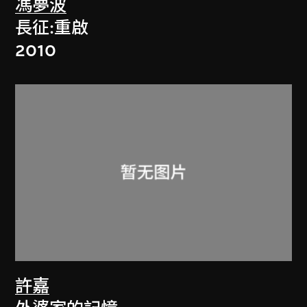
馮夢波
長征:重啟
2010
許嘉