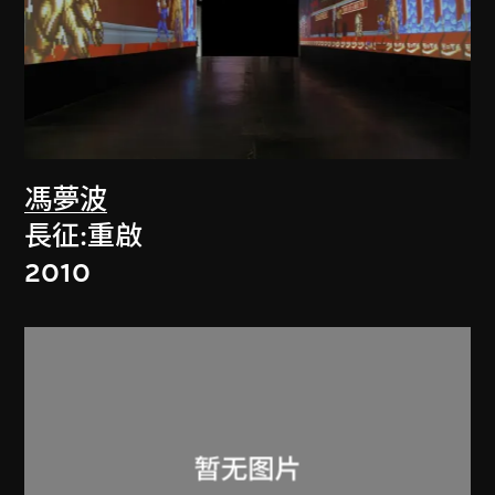
馮夢波
長征:重啟
2010