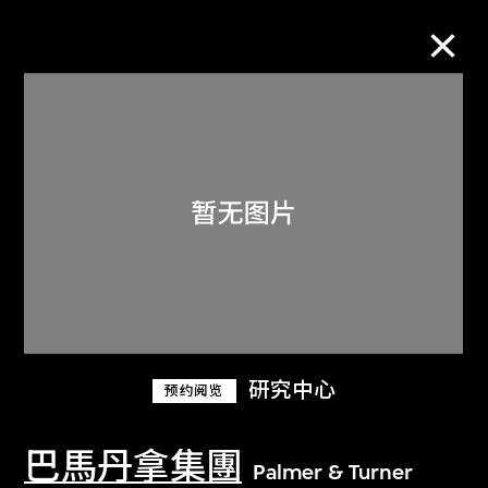
M+藏品
进一步筛选
搜索
关于M+藏品
研究中心
预约阅览
探索世界顶级的二十及二十一世纪视觉
文化藏品。
巴馬丹拿集團
Palmer & Turner