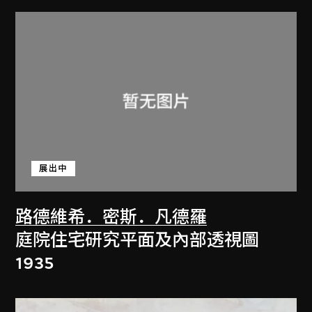
展出中
路德維希．密斯．凡德羅
庭院住宅研究平面及內部透視圖
1935