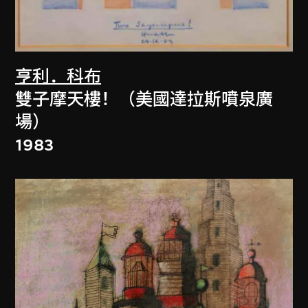
亨利．科布
雙子摩天樓！（美國達拉斯噴泉廣
場）
1983