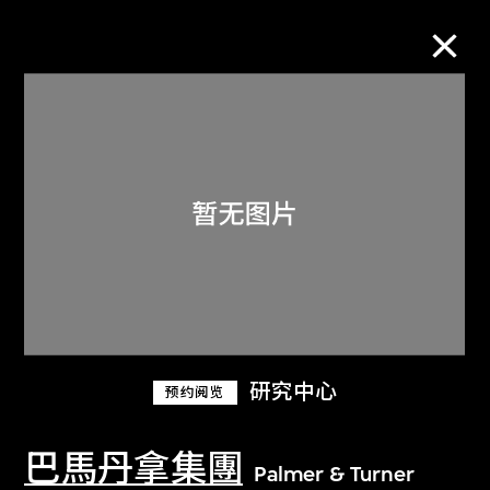
M+藏品
进一步筛选
搜索
关于M+藏品
研究中心
预约阅览
探索世界顶级的二十及二十一世纪视觉
文化藏品。
巴馬丹拿集團
Palmer & Turner