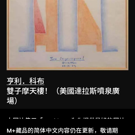
亨利．科布
雙子摩天樓！（美國達拉斯噴泉廣
場）
1983
本网站使用「Cookies」为你提供最好的网站
体验。
M+藏品的简体中文内容仍在更新，敬请期