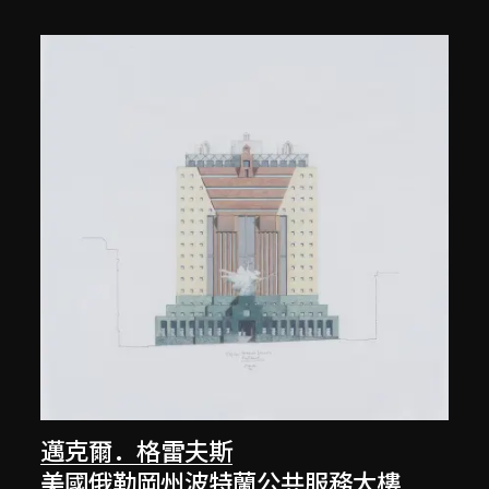
邁克爾．格雷夫斯
美國俄勒岡州波特蘭公共服務大樓