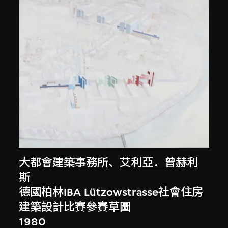
大都會建築事務所
、
艾利亞．曾赫利
斯
德國柏林IBA Lützowstrasse社會住房
建築設計比賽參賽草圖
1980