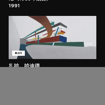
1991
展出中
扎哈．哈迪德
庭院日景，山頂項目，香港（1983年
競賽）
1983/2012