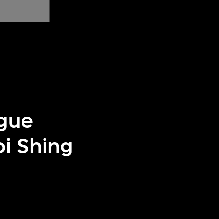
ague
i Shing