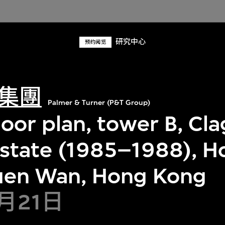
研究中心
预约阅览
集團
Palmer & Turner (P&T Group)
oor plan, tower B, Cl
state (1985–1988), Ho
uen Wan, Hong Kong
9月21日