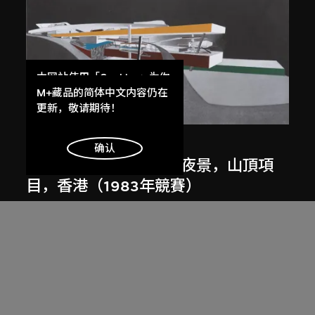
本网站使用「Cookies」为你
提供最好的网站体验。
M+藏品的简体中文内容仍在
了解更多
更新，敬请期待！
展出中
扎哈．哈迪德
明白
确认
斜坡入口／坡度入口，夜景，山頂項
目，香港（1983年競賽）
1983/2012