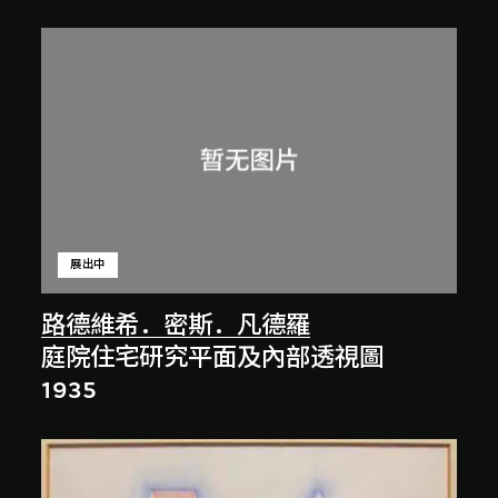
展出中
路德維希．密斯．凡德羅
庭院住宅研究平面及內部透視圖
1935