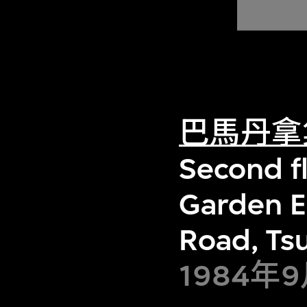
巴馬丹拿
Second fl
Garden E
Road, Ts
1984年