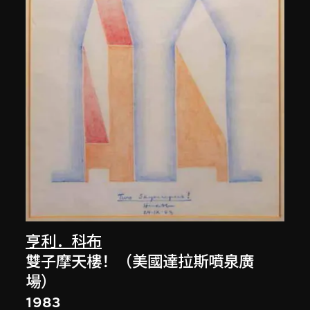
亨利．科布
雙子摩天樓！（美國達拉斯噴泉廣
場）
1983