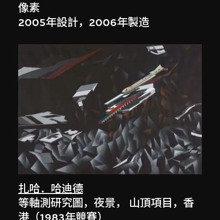
像素
2005年設計，2006年製造
扎哈．哈迪德
等軸測研究圖，夜景， 山頂項目，香
港（1983年競賽）