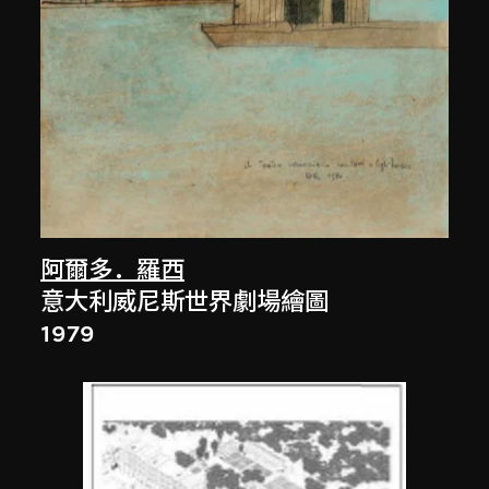
阿爾多．羅西
意大利威尼斯世界劇場繪圖
1979