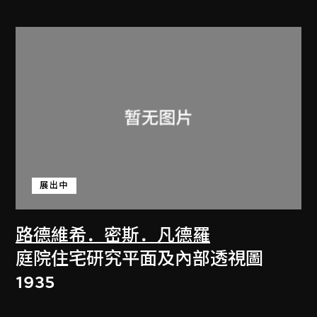
展出中
路德維希．密斯．凡德羅
庭院住宅研究平面及內部透視圖
1935