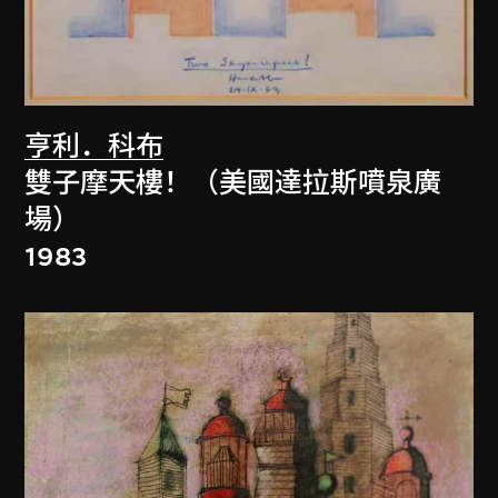
亨利．科布
雙子摩天樓！（美國達拉斯噴泉廣
場）
1983