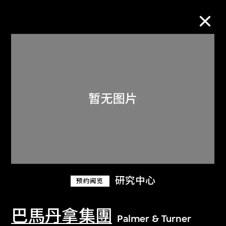
M+藏品
进一步筛选
搜索
关于M+藏品
研究中心
预约阅览
探索世界顶级的二十及二十一世纪视觉
文化藏品。
巴馬丹拿集團
Palmer & Turner