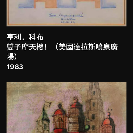
亨利．科布
雙子摩天樓！（美國達拉斯噴泉廣
場）
1983