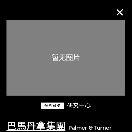
M+藏品
进一步筛选
搜索
关于M+藏品
研究中心
预约阅览
探索世界顶级的二十及二十一世纪视觉
文化藏品。
巴馬丹拿集團
Palmer & Turner