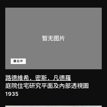
展出中
路德維希．密斯．凡德羅
庭院住宅研究平面及內部透視圖
1935