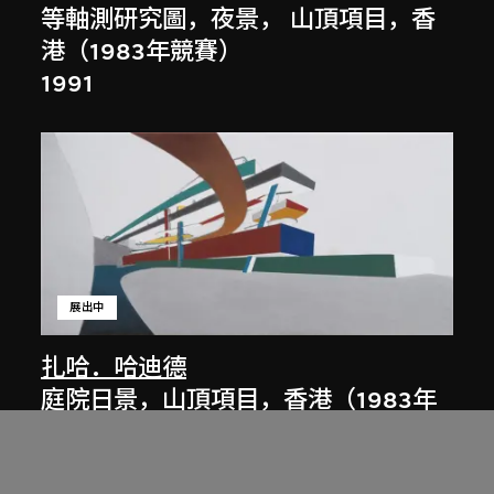
等軸測研究圖，夜景， 山頂項目，香
港（1983年競賽）
1991
展出中
扎哈．哈迪德
庭院日景，山頂項目，香港（1983年
競賽）
1983/2012