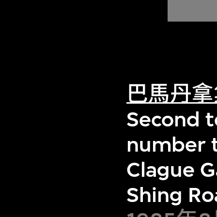
巴馬丹拿
Second to
number t
Clague G
Shing Ro