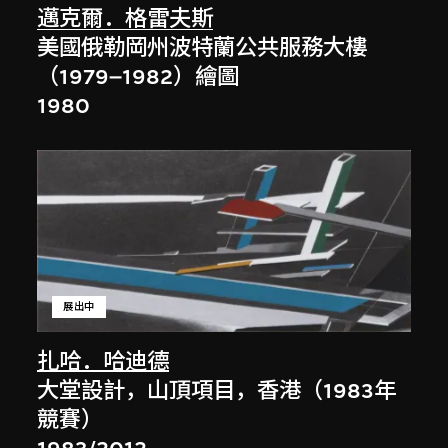
邁克爾．格雷夫斯
美國俄勒岡州波特蘭公共服務大樓
（1979–1982）繪圖
1980
展出中
扎哈．哈迪德
大堂設計，山頂項目，香港（1983年
競賽）