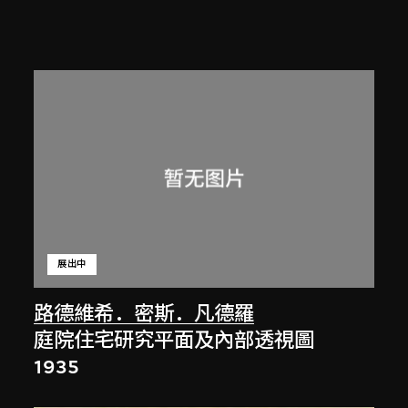
展出中
路德維希．密斯．凡德羅
庭院住宅研究平面及內部透視圖
1935