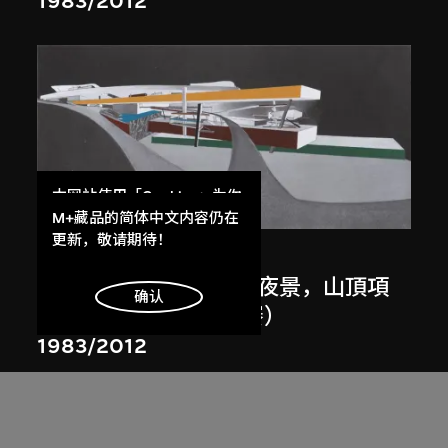
1983/2012
本网站使用「Cookies」为你
展出中
提供最好的网站体验。
M+藏品的简体中文内容仍在
了解更多
更新，敬请期待！
扎哈．哈迪德
斜坡入口／坡度入口，夜景，山頂項
明白
确认
目，香港（1983年競賽）
1983/2012