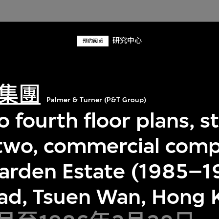
研究中心
预约阅览
集團
Palmer & Turner (P&T Group)
 fourth floor plans, st
wo, commercial comp
arden Estate (1985–1
ad, Tsuen Wan, Hong 