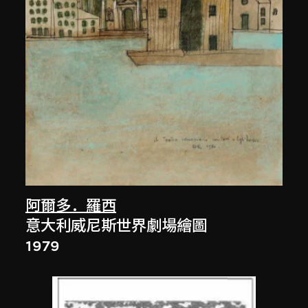
阿爾多．羅西
意大利威尼斯世界劇場繪圖
1979