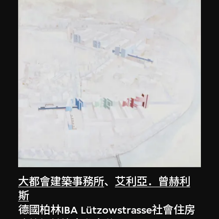
大都會建築事務所
、
艾利亞．曾赫利
斯
德國柏林IBA Lützowstrasse社會住房