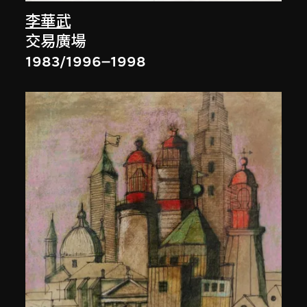
李華武
交易廣場
1983/1996–1998