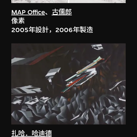
MAP Office
、
古儒郎
像素
2005年設計，2006年製造
扎哈．哈迪德