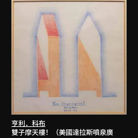
亨利．科布
雙子摩天樓！（美國達拉斯噴泉廣