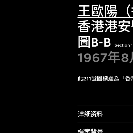
王歐陽（
香港港安
圖B-B
Section 
1967年
此211號圖標題為「香
详细资料
档案背景