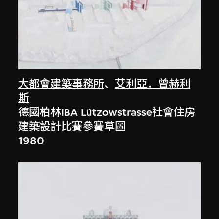
大都會建築事務所
、
艾利亞．曾赫利
斯
德國柏林IBA Lützowstrasse社會住房
建築設計比賽參賽草圖
1980