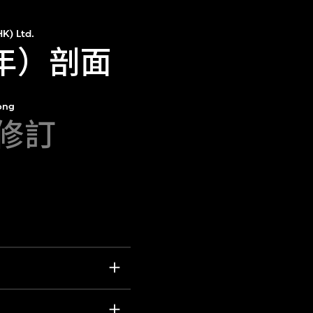
K) Ltd.
1年）剖面
ong
月修訂