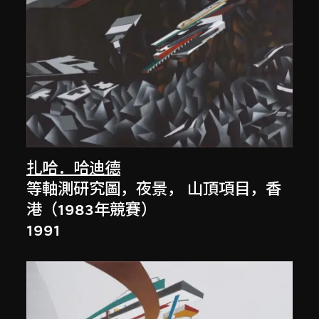
扎哈．哈迪德
等軸測研究圖，夜景， 山頂項目，香
港（1983年競賽）
1991