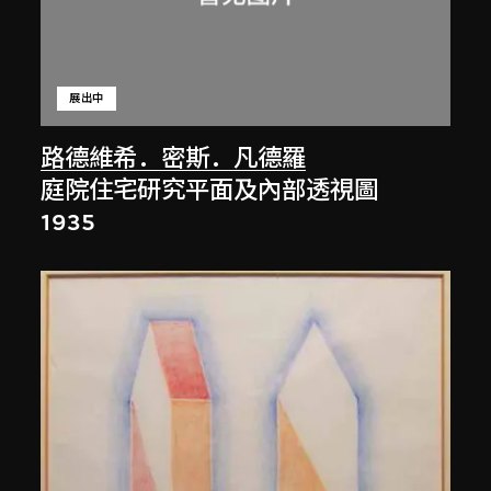
展出中
路德維希．密斯．凡德羅
庭院住宅研究平面及內部透視圖
1935