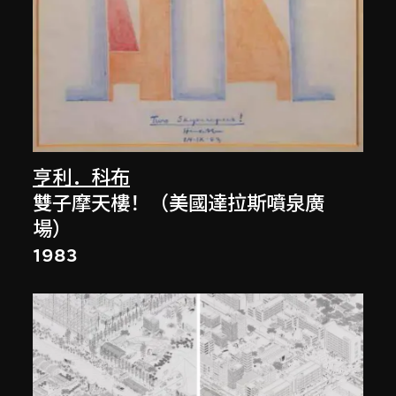
亨利．科布
雙子摩天樓！（美國達拉斯噴泉廣
場）
1983