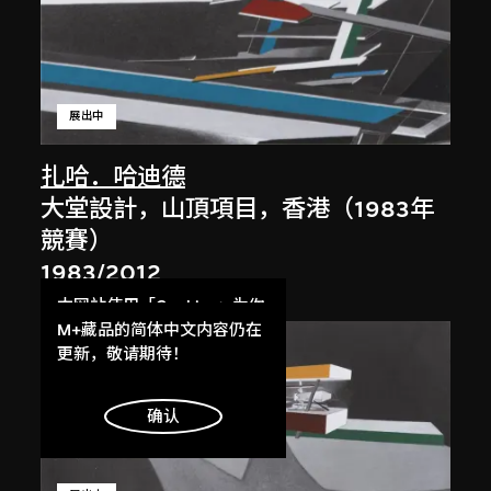
展出中
扎哈．哈迪德
大堂設計，山頂項目，香港（1983年
競賽）
1983/2012
本网站使用「Cookies」为你
提供最好的网站体验。
M+藏品的简体中文内容仍在
了解更多
更新，敬请期待！
明白
确认