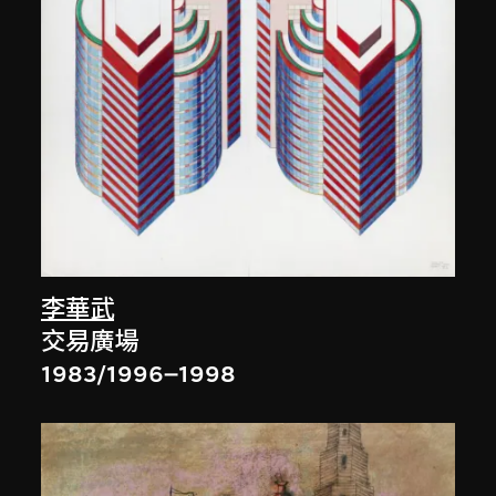
李華武
交易廣場
1983/1996–1998