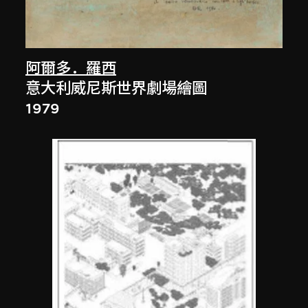
阿爾多．羅西
意大利威尼斯世界劇場繪圖
1979