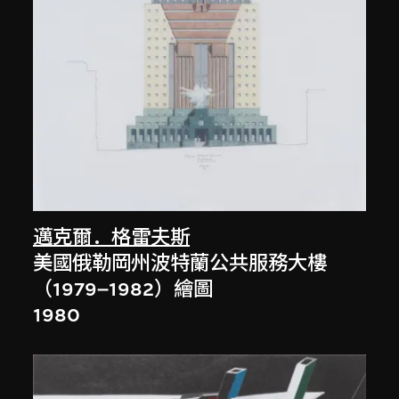
邁克爾．格雷夫斯
美國俄勒岡州波特蘭公共服務大樓
（1979–1982）繪圖
1980