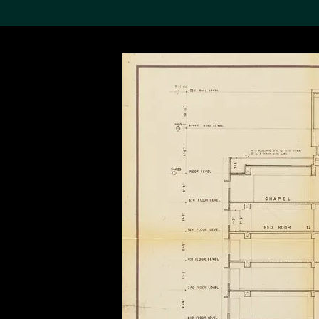
搜索M+藏品
Sea
19,052个结果
进一步筛选
关于M+藏品
探索世界顶级的二十及二十
一世纪视觉文化藏品。