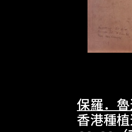
保羅．魯
香港種植