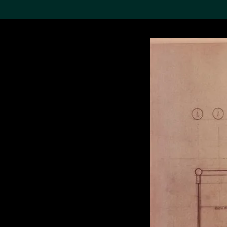
搜索M+藏品
Sea
19,052个结果
进一步筛选
关于M+藏品
探索世界顶级的二十及二十
一世纪视觉文化藏品。