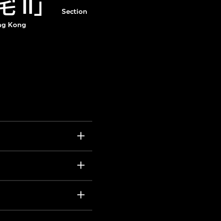
 II」
Section
ong Kong