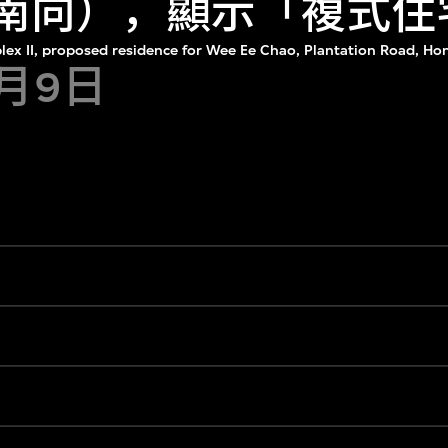
（南向），顯示「複式住宅
lex II, proposed residence for Wee Ee Chao, Plantation Road, H
6月9日