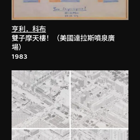
亨利．科布
雙子摩天樓！（美國達拉斯噴泉廣
場）
1983