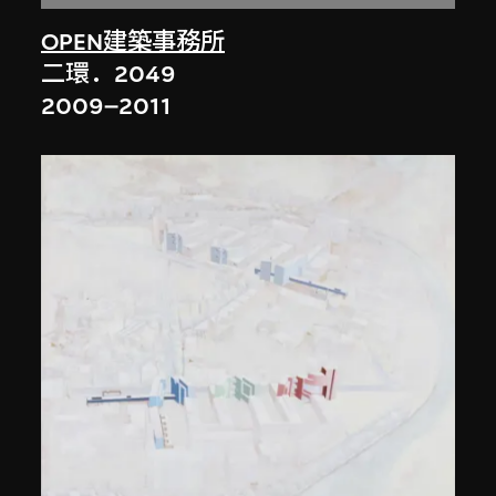
OPEN建築事務所
二環．2049
2009–2011