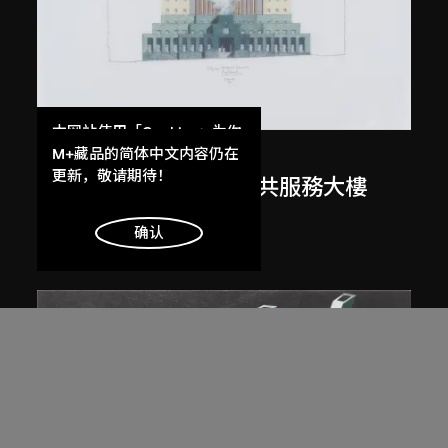
本网站使用「Cookies」为你
提供最好的网站体验。
M+藏品的简体中文内容仍在
邁克爾．格雷夫斯
了解更多
更新，敬请期待！
美國俄勒岡州波特蘭公共服務大樓
（1979–1982）繪圖
明白
确认
1980
展出中