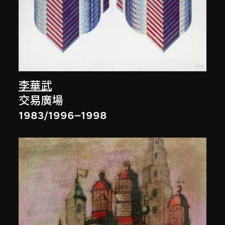
李華武
交易廣場
1983/1996–1998