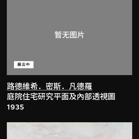
展出中
路德維希．密斯．凡德羅
庭院住宅研究平面及內部透視圖
1935