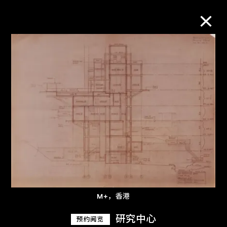
M+藏品
进一步筛选
搜索
关于M+藏品
探索世界顶级的二十及二十一世纪视觉
M+，香港
文化藏品。
研究中心
预约阅览