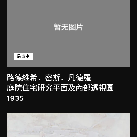
展出中
路德維希．密斯．凡德羅
庭院住宅研究平面及內部透視圖
1935