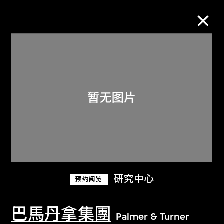
M+藏品
进一步筛选
搜索
关于M+藏品
研究中心
预约阅览
探索世界顶级的二十及二十一世纪视觉
文化藏品。
巴馬丹拿集團
Palmer & Turner