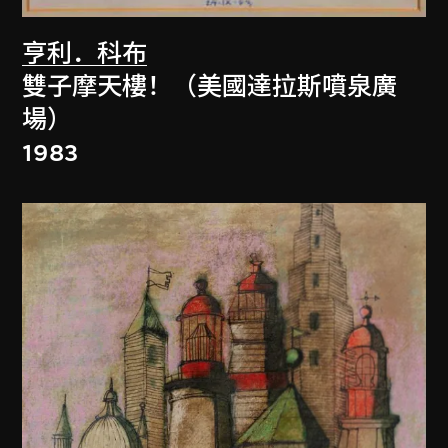
亨利．科布
雙子摩天樓！（美國達拉斯噴泉廣
場）
1983