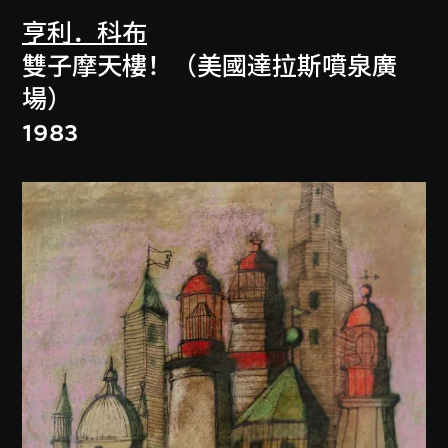
亨利．科布
雙子摩天樓！（美國達拉斯噴泉廣
場）
1983