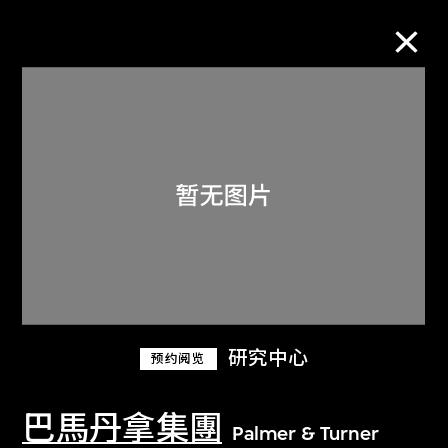
M+藏品
进一步筛选
搜索
关于M+藏品
研究中心
预约阅览
探索世界顶级的二十及二十一世纪视觉
文化藏品。
巴馬丹拿集團
Palmer & Turner