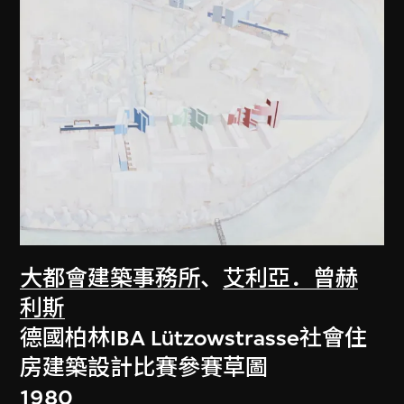
大都會建築事務所
、
艾利亞．曾赫
利斯
德國柏林IBA Lützowstrasse社會住
房建築設計比賽參賽草圖
1980