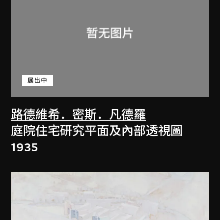
展出中
路德維希．密斯．凡德羅
庭院住宅研究平面及內部透視圖
1935