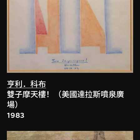
亨利．科布
雙子摩天樓！（美國達拉斯噴泉廣
場）
1983