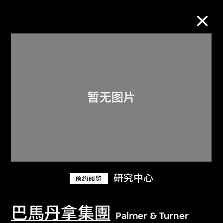
M+藏品
进一步筛选
搜索
关于M+藏品
研究中心
预约阅览
探索世界顶级的二十及二十一世纪视觉
文化藏品。
巴馬丹拿集團
Palmer & Turner